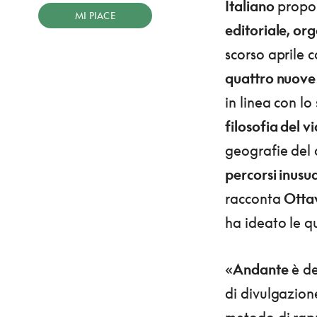
Italiano
propon
MI PIACE
editoriale, org
scorso aprile 
quattro nuove
in linea con lo
filosofia del v
geografie del 
percorsi inusu
racconta
Ottav
ha ideato le q
«
Andante
è de
di divulgazion