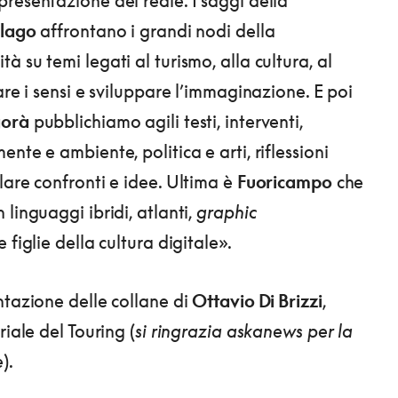
resentazione del reale. I saggi della
elago
affrontano i grandi nodi della
 su temi legati al turismo, alla cultura, al
are i sensi e sviluppare l’immaginazione. E poi
orà
pubblichiamo agili testi, interventi,
nte e ambiente, politica e arti, riflessioni
lare confronti e idee. Ultima è
Fuoricampo
che
linguaggi ibridi, atlanti,
graphic
 figlie della cultura digitale».
ntazione delle collane di
Ottavio Di Brizzi
,
riale del Touring (
si ringrazia askanews per la
e
).