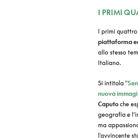
I PRIMI QU
I primi quattro
piattaforma ed
allo stesso tem
Italiano.
Si intitola "
Sent
nuova immagi
Caputo
che es
geografia e l’
ma appassiona
l'avvincente s