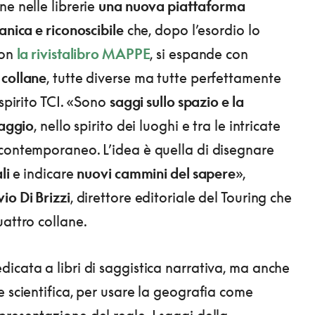
e nelle librerie
una nuova piattaforma
anica e riconoscibile
che, dopo l’esordio lo
con
la rivistalibro MAPPE
, si espande con
 collane
, tutte diverse ma tutte perfettamente
 spirito TCI. «Sono
saggi sullo spazio e la
iaggio
, nello spirito dei luoghi e tra le intricate
contemporaneo. L’idea è quella di disegnare
ali
e indicare
nuovi cammini del sapere
»,
io Di Brizzi
, direttore editoriale del Touring che
uattro collane.
dicata a libri di saggistica narrativa, ma anche
e scientifica, per usare la geografia come