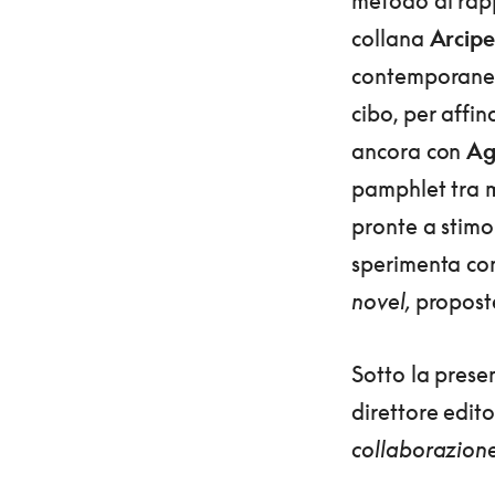
metodo di rapp
collana
Arcip
contemporaneità
cibo, per affin
ancora con
Ag
pamphlet tra me
pronte a stimo
sperimenta con 
novel,
proposte
Sotto la prese
direttore edito
collaborazion