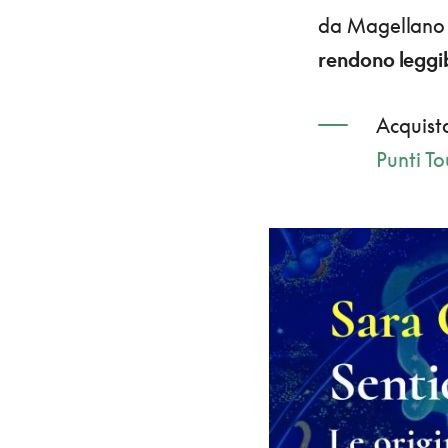
da Magellano 
rendono leggib
Acquista
Punti To