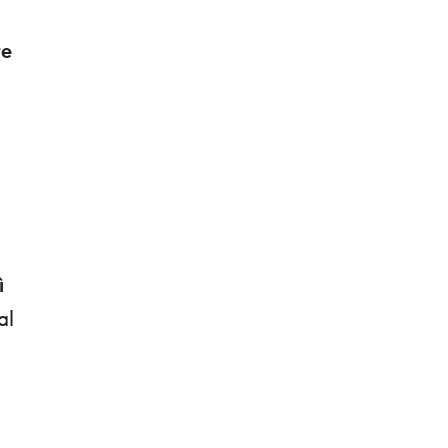
re
o
ì
al