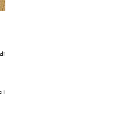
 di
 i