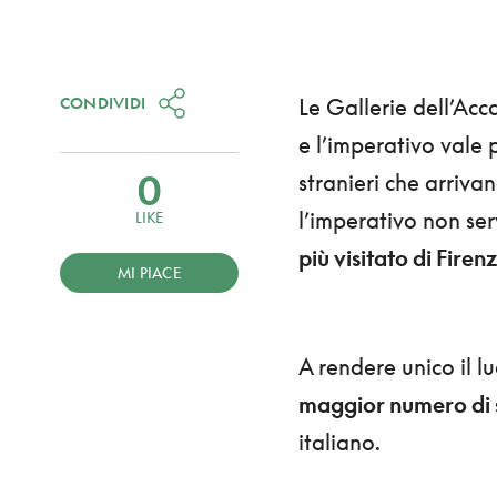
CONDIVIDI
Le Gallerie dell’Ac
e l’imperativo vale pe
0
stranieri che arriv
l’imperativo non ser
LIKE
più visitato di Firenz
MI PIACE
A rendere unico il 
maggior numero di 
italiano.