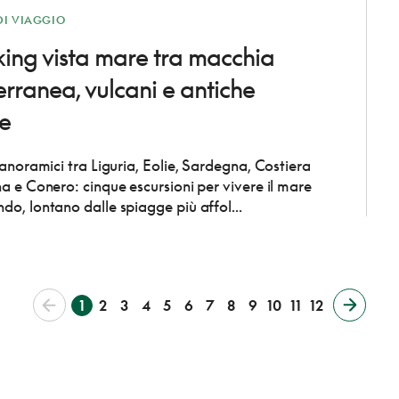
DI VIAGGIO
king vista mare tra macchia
rranea, vulcani e antiche
e
panoramici tra Liguria, Eolie, Sardegna, Costiera
a e Conero: cinque escursioni per vivere il mare
o, lontano dalle spiagge più affol...
1
2
3
4
5
6
7
8
9
10
11
12