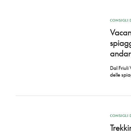
CONSIGLI 
Vacanz
spiagg
andar
Dal Friuli
delle spi
CONSIGLI 
Trekki