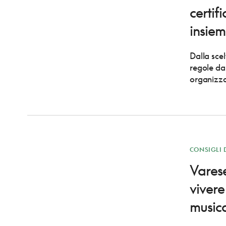
certif
insie
Dalla scel
regole da
organizzar
CONSIGLI 
Varese
vivere
music