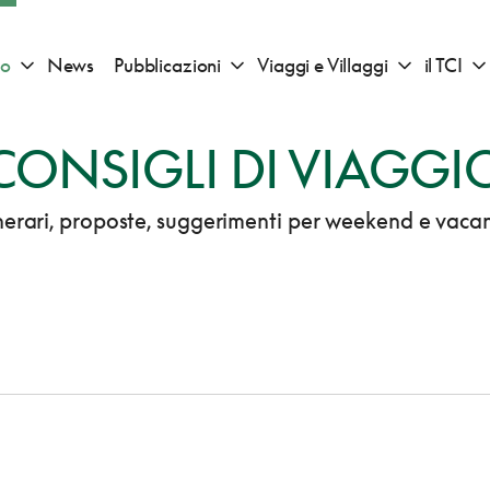
io
News
Pubblicazioni
Viaggi e Villaggi
il TCI
Apri sotto menu "Consigli di viaggio"
Apri sotto menu "Pubblicazioni"
Apri sotto 
CONSIGLI DI VIAGGI
inerari, proposte, suggerimenti per weekend e vaca