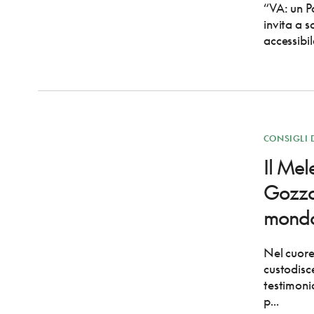
“VA: un P
invita a s
accessibi
CONSIGLI 
Il Mel
Gozzan
mond
Nel cuore
custodisc
testimoni
p...