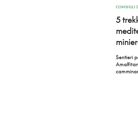
CONSIGLI 
5 trek
medite
minier
Sentieri 
Amalfitan
camminand