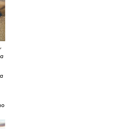
,
la
ia
no