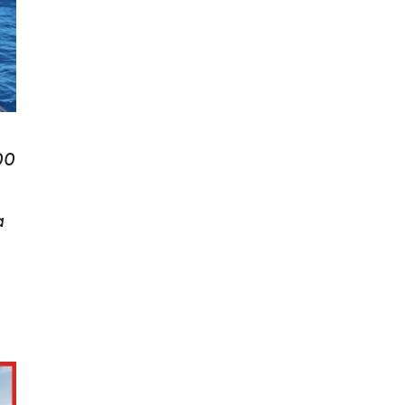
000
a