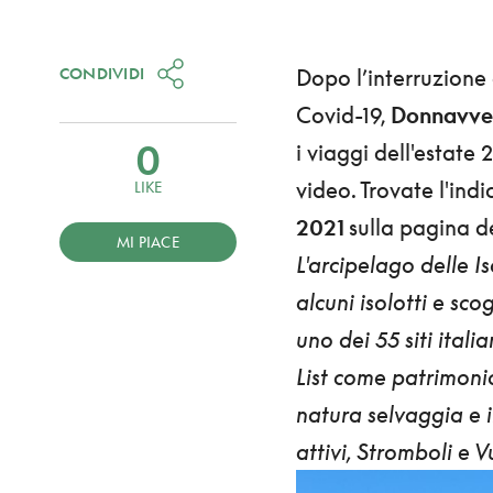
CONDIVIDI
Dopo l’interruzione
Covid-19,
Donnavven
0
i viaggi dell'estate 
video. Trovate l'indic
LIKE
2021
sulla pagina 
MI PIACE
L'arcipelago delle Is
alcuni isolotti e sc
uno dei 55 siti itali
List come patrimonio
natura selvaggia e
attivi, Stromboli e V