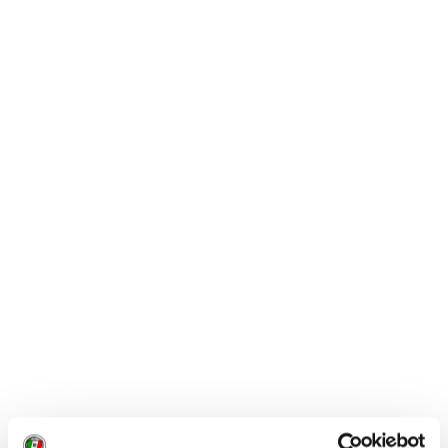
IL PATRONO
La processione per il Santo Patrono,
mosaico del 2000
di Trento Longaretti in piazza S. Vittore, sulla facciata
del Palazzo Municipale