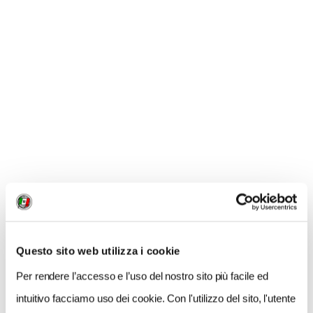
genere in Europa
IL BIRRIFICIO STELLA ARTOIS
Questo sito web utilizza i cookie
Per rendere l’accesso e l’uso del nostro sito più facile ed
La prima Stella Artois, birra bionda più famosa di
Lovanio, venne prodotta nel Trecento nell’antico
intuitivo facciamo uso dei cookie. Con l'utilizzo del sito, l'utente