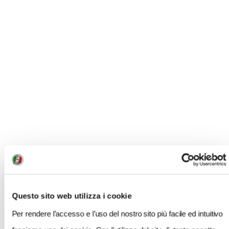
non sono finite: una sky-walk in vetro e un
belvedere attrezzato fanno riprendere fiato,
ammirando il panorama seduti sugli antichi
ruderi. Immancabile meta è il meraviglioso
bosco della Costara, dov’è possibile ammirare
gli esemplari più belli e vetusti di faggio.
Per informazioni:
www.basilicataturistica.it
.
Questo sito web utilizza i cookie
Per rendere l’accesso e l’uso del nostro sito più facile ed intuitivo