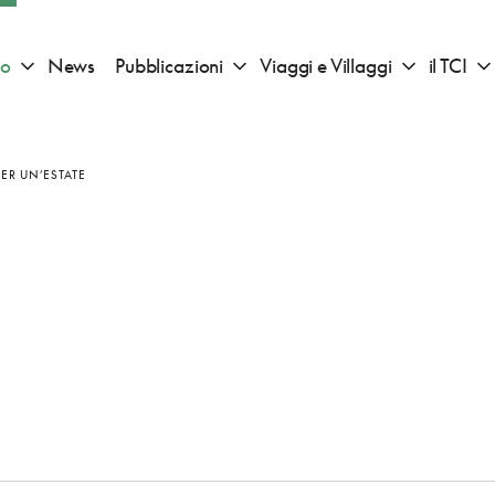
io
News
Pubblicazioni
Viaggi e Villaggi
il TCI
Apri sotto menu "Consigli di viaggio"
Apri sotto menu "Pubblicazioni"
Apri sotto 
PER UN’ESTATE