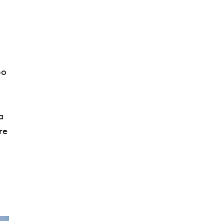
po
a
re