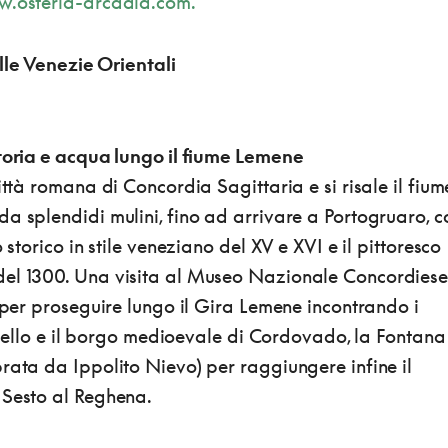
.osteria-arcadia.com.
nelle Venezie Orientali
storia e acqua lungo il fiume Lemene
ittà romana di Concordia Sagittaria e si risale il fium
a splendidi mulini, fino ad arrivare a Portogruaro, c
o storico in stile veneziano del XV e XVI e il pittoresco
el 1300. Una visita al Museo Nazionale Concordiese
e per proseguire lungo il Gira Lemene incontrando i
castello e il borgo medioevale di Cordovado, la Fontana
rata da Ippolito Nievo) per raggiungere infine il
 Sesto al Reghena.