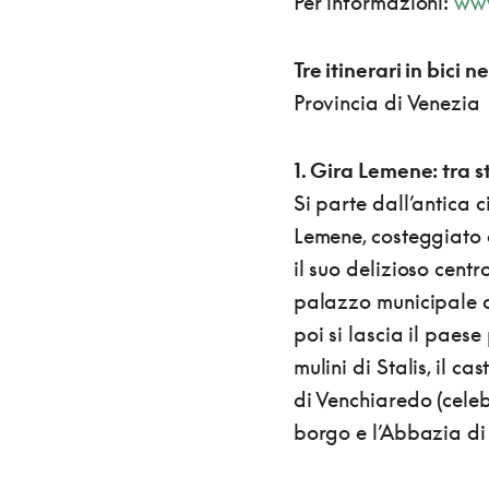
Per informazioni:
www
Tre itinerari in bici 
Provincia di Venezia
1. Gira Lemene: tra 
Si parte dall’antica c
Lemene, costeggiato d
il suo delizioso centr
palazzo municipale d
poi si lascia il paes
mulini di Stalis, il 
di Venchiaredo (celeb
borgo e l’Abbazia di