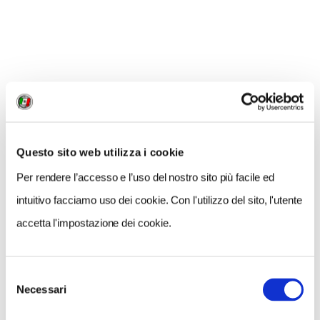
ideale o una personificazione della Pittura. Certo è che
vale la pena andarlo a vedere.
A costo zero
è anche
meglio. Proprio un bel regalo per Natale.
CONDIVIDI
Questo sito web utilizza i cookie
0
Per rendere l’accesso e l’uso del nostro sito più facile ed
LIKE
intuitivo facciamo uso dei cookie. Con l'utilizzo del sito, l'utente
MI PIACE
accetta l'impostazione dei cookie.
Selezione
Necessari
del
consenso