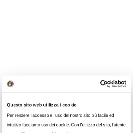
appassionati potranno pedalare e assaggiare le
specialità del territorio, specie se si sceglie di
percorrere l’itinerario Gourmet, pensato per chi vuole
passeggiare in bicicletta alla scoperta delle bellezze
del territorio e delle sue peculiarità enogastronomiche.
Per gli amanti delle due ruote vintage, infine, il 31 luglio
e il 1° agosto Bicinfiera, mostra mercato di bici
storiche, ricambi, accessorie e abbigliamento vintage
che affianca la celeberrima Fiera Antiquaria di Arezzo,
offrendo un imperdibile occasione di visitare uno dei
centri storici più belli della Toscana.
Info:
arezzobikefestival.com
.
Questo sito web utilizza i cookie
Per rendere l’accesso e l’uso del nostro sito più facile ed
intuitivo facciamo uso dei cookie. Con l'utilizzo del sito, l'utente
CONDIVIDI