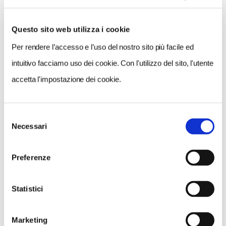
Questo sito web utilizza i cookie
Per rendere l’accesso e l’uso del nostro sito più facile ed
intuitivo facciamo uso dei cookie. Con l'utilizzo del sito, l'utente
Una probabilità che sconfina nella certezza è invece
accetta l'impostazione dei cookie.
quella che
dovremo imparare a convivere a lungo
con le mascherine
, come già i popoli orientali fanno
Selezione
da tempo (se avete mai fatto un viaggio in Cina o
Necessari
del
Giappone ve ne siete resi conto). Più le metteremo,
consenso
anche in spiaggia o su un prato di montagna, più
Preferenze
saremo sicuri e daremo sicurezza a chi sta intorno a
noi.
Statistici
Un'ultima considerazione sulla tipologia di
Marketing
strutture
che saranno utilizzate. C’è da