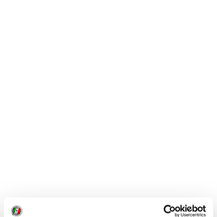
debba arrivare a tanto (e nel caso forse è
meglio stare a casa?). C’è anche il rischio che
alcuni stabilimenti balneari non aprano proprio
cabine e lettini, viste le regolamentazioni a cui
potrebbero dover sottostare e alla conseguente
perdita del fatturato; e che la gente,
prima di
“rischiare” una contaminazione in spiaggia
,
preferisca andare altrove.