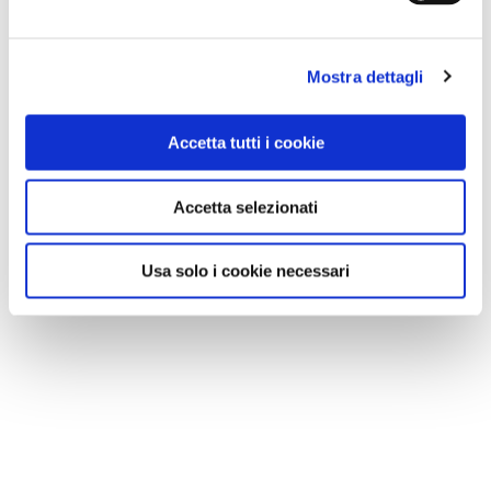
scommettere che, quando si potrà tornare a
viaggiare, saranno privilegiate
agriturismi e
Mostra dettagli
residenze rurali
, magari con una piscina a
disposizione, dove potersi rilassare senza avere
Accetta tutti i cookie
l’obbligo di venire a contatto con molte
persone. Le
seconde case
, è ovvio, saranno la
Accetta selezionati
“salvezza” di chi ne è in possesso; così come è
prevedibile che gli
appartamenti in affitto
Usa solo i cookie necessari
potranno essere privilegiati ad
alberghi e
villaggi
, soprattutto quelli che possono offrire
l’utilizzo di un terrazzo o di un giardino.
Moltissime strutture alberghiere e altrettanti
villaggi turistici, tuttavia, si stanno attrezzando
per
garantire la sicurezza sanitaria
: