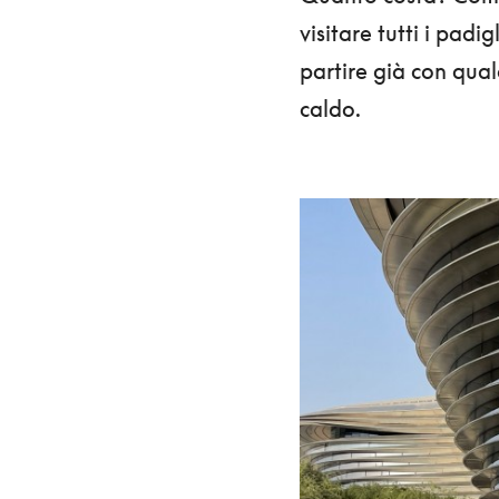
visitare tutti i padi
partire già con qua
caldo.