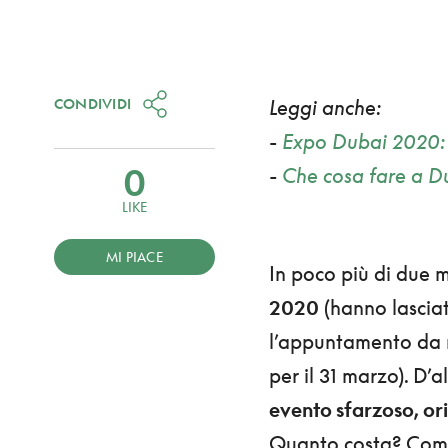
CONDIVIDI
Leggi anche:
-
Expo Dubai 2020: 
0
-
Che cosa fare a D
LIKE
MI PIACE
In poco più di due me
2020
(hanno lasciat
l’appuntamento da n
per il 31 marzo). D’
evento sfarzoso, ori
Quanto costa? Come 