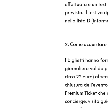
effettuata e un test
previsto. Il test va 
nella lista D (info
2. Come acquistare 
I biglietti hanno for
giornaliero valido p
circa 22 euro) al se
chiusura dell’evento 
Premium Ticket che 
concierge, visita gu