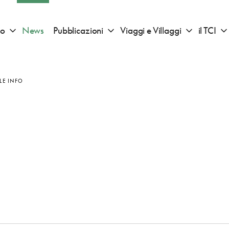
io
News
Pubblicazioni
Viaggi e Villaggi
il TCI
Apri sotto menu "Consigli di viaggio"
Apri sotto menu "Pubblicazioni"
Apri sotto 
LE INFO