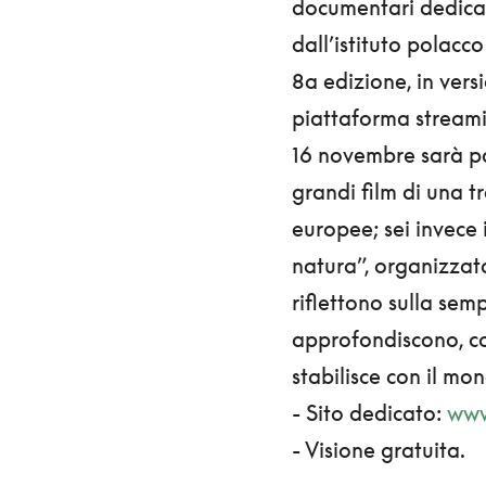
documentari dedicat
dall’istituto polacc
8a edizione, in vers
piattaforma stream
16 novembre sarà po
grandi film di una 
europee; sei invece
natura”, organizzata
riflettono sulla se
approfondiscono, con
stabilisce con il mo
- Sito dedicato:
www
- Visione gratuita.