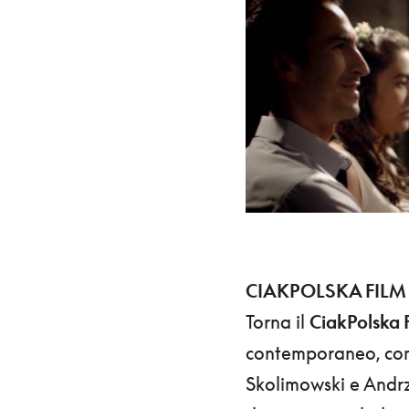
CIAKPOLSKA FILM F
Torna il
CiakPolska F
contemporaneo, comp
Skolimowski e Andrz