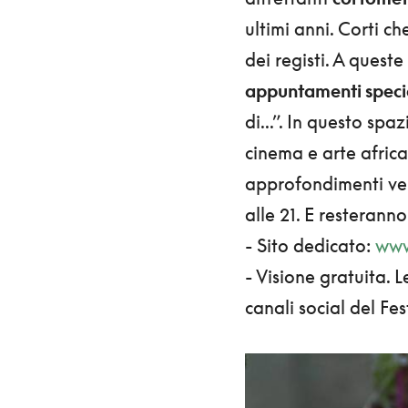
ultimi anni. Corti c
dei registi. A quest
appuntamenti speci
di...”. In questo spa
cinema e arte african
approfondimenti ver
alle 21. E resteranno
- Sito dedicato:
www
- Visione gratuita. 
canali social del Fest