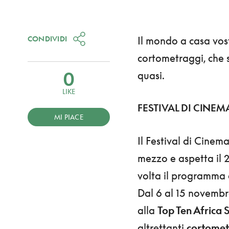
CONDIVIDI
Il mondo a casa vos
cortometraggi, che
0
quasi.
LIKE
FESTIVAL DI CINEM
MI PIACE
Il Festival di Cinem
mezzo e aspetta il 2
volta il programma è
Dal 6 al 15 novembre
alla
Top Ten Africa 
altrettanti
cortomet