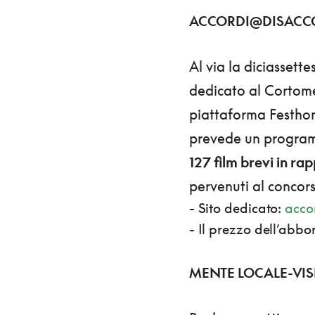
ACCORDI@DISACCOR
Al via la diciassett
dedicato al Cortome
piattaforma Festhome
prevede un programm
127 film brevi in ra
pervenuti al concors
- Sito dedicato:
accor
- Il prezzo dell’abbon
MENTE LOCALE-VISI