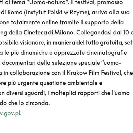
i al tema “Uomo-natura”. Il festival, promosso
o di Roma (Instytut Polski w Rzyme), arriva alla sua
ione totalmente online tramite il supporto della
ing della
Cineteca di Milano.
Collegandosi dal 10 a
ssibile visionare,
in maniera del tutto gratuita
, se
tra le più dinamiche e apprezzate cinematografie
 i documentari della selezione speciale “uomo-
 in collaborazione con il Krakow Film Festival, che
mpre più urgente questione ambientale e
 diversi sguardi, i molteplici rapporti che l’uomo
ndo che lo circonda.
.gov.pl
.