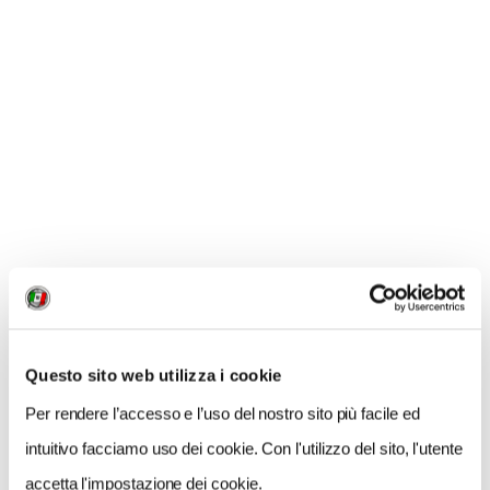
qualsiasi modello di bic
i (fat bike a parte); il prototipo
di preproduzione pesa poco meno di 8 chili ed è stato
sviluppato sulla versione da 26 pollici, ma poi sarà
disponibile un'ampia gamma di misure (di certo almeno
28 e 29 pollici). È facile da gestire, perché la pedalata
assistita si attiva automaticamente e permette di
raggiungere 30 km/h prima di disattivarsi per ragioni
di sicurezza e offre una sessantina di chilometri di
autonomia, grazie anche al fatto di recuperare
l'energia in frenata. Esaurita la quale basta darci
dentro di pedali per continuare a viaggiare senza
problemi. Oppure sostituire la batteria con una nuova,
Questo sito web utilizza i cookie
carica.
Per rendere l’accesso e l’uso del nostro sito più facile ed
intuitivo facciamo uso dei cookie. Con l'utilizzo del sito, l'utente
accetta l'impostazione dei cookie.