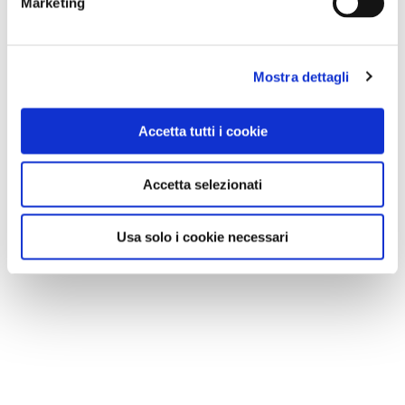
Marketing
cattolico, vennero uccisi da altri partigiani comunisti, in
uno dei più misteriosi e controversi episodi della
lotta
per la Resistenza
. Tra quei diciassette c'era Ermes,
Mostra dettagli
nome di battaglia di Guido Pasolini, non ancora
ventenne fratello di Pier Paolo, e Francesco De
Accetta tutti i cookie
Gregori, omonimo zio del cantautore romano
.
Accetta selezionati
Usa solo i cookie necessari