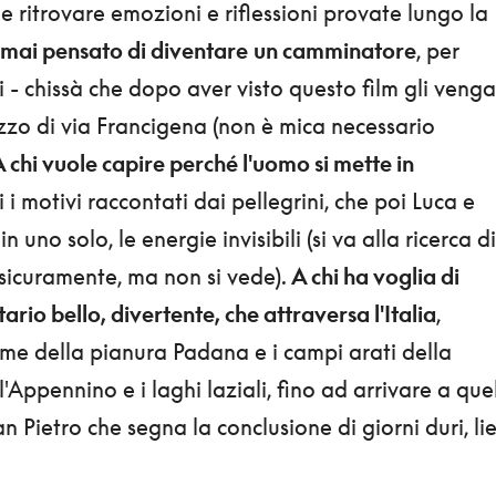
e ritrovare emozioni e riflessioni provate lungo la
 mai pensato di diventare
un camminatore
, per
i - chissà che dopo aver visto questo film gli venga
zzo di via Francigena (non è mica necessario
 chi vuole capire perché l'uomo si mette in
i i motivi raccontati dai pellegrini, che poi Luca e
no solo, le energie invisibili (si va alla ricerca di
 sicuramente, ma non si vede).
A chi ha voglia di
io bello, divertente, che attraversa l'Italia
,
me della pianura Padana e i campi arati della
ll'Appennino e i laghi laziali, fino ad arrivare a que
 Pietro che segna la conclusione di giorni duri, liet