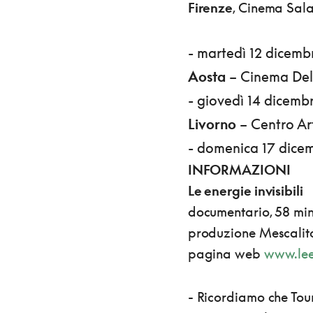
Firenze
, Cinema Sala
- martedì 12 dicembr
Aosta
– Cinema Dela
- giovedì 14 dicemb
Livorno
– Centro Art
- domenica 17 dicem
INFORMAZIONI
Le energie invisibili
documentario, 58 min
produzione Mescalito
pagina web
www.leen
- Ricordiamo che Tou