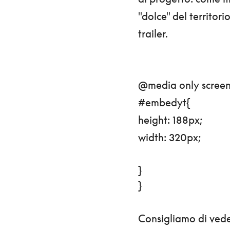
"dolce" del territori
trailer.
@media only screen
#embedyt{
height: 188px;
width: 320px;
}
}
Consigliamo di ved