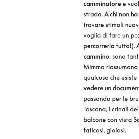
camminatore
e vuol
strada.
A chi non ha
trovare stimoli nuov
voglia di fare un pe
percorrerla tutta!).
A
cammino
: sono tant
Mimmo riassumono in u
qualcosa che esiste
vedere un documentar
passando per le bru
Toscana, i crinali de
balcone con vista San
faticosi, gioiosi.