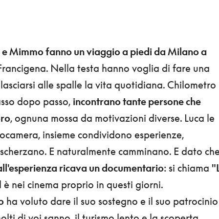
 e Mimmo fanno un viaggio a piedi da Milano a
 Francigena. Nella testa hanno voglia di fare una
asciarsi alle spalle la vita quotidiana. Chilometro
asso dopo passo,
incontrano tante persone che
ro
, ognuna mossa da motivazioni diverse. Luca le
eocamera, insieme condividono esperienze,
, scherzano. E naturalmente camminano. E dato ch
ll'esperienza ricava un documentario
: si chiama
"
 è nei cinema proprio in questi giorni.
o
ha voluto dare il suo sostegno e il suo patrocinio
lti di voi sanno, il turismo lento e la scoperta