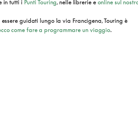
e in tutti i
Punti Touring
, nelle librerie e
online sul nostr
i essere guidati lungo la via Francigena, Touring è
ecco come fare a programmare un viaggio
.