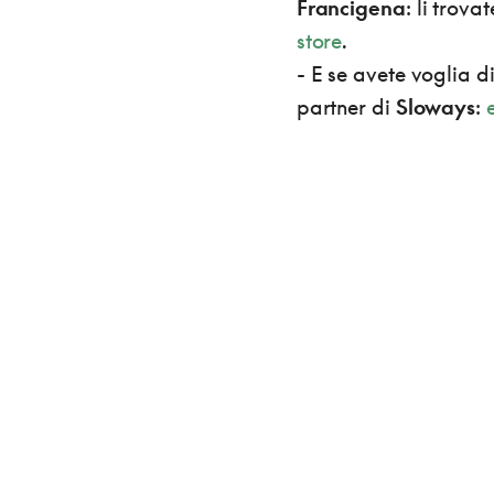
Francigena
: li trovat
store
.
- E se avete voglia d
partner di
Sloways
: