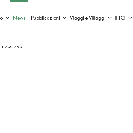
io
News
Pubblicazioni
Viaggi e Villaggi
il TCI
Apri sotto menu "Consigli di viaggio"
Apri sotto menu "Pubblicazioni"
Apri sotto 
NE A MILANO,