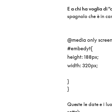
E a chi ha voglia di 
spagnolo che è in ca
@media only screen
#embedyt{
height: 188px;
width: 320px;
}
}
Queste le date e i l
sotto):