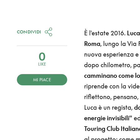
CONDIVIDI
È l'estate 2016.
Luca
Roma
, lungo la Via
0
nuova esperienza e l
dopo chilometro, p
LIKE
camminano come lo
MI PIACE
riprende con la vid
riflettono, pensano
Luca è un regista,
da
energie invisibili"
ed
Touring Club Italian
al progetto: come mo