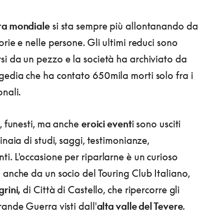
ra mondiale
si sta sempre più allontanando da
rie e nelle persone. Gli ultimi reduci sono
i da un pezzo e la società ha archiviato da
edia che ha contato 650mila morti solo fra i
onali.
i, funesti, ma anche
eroici event
i sono usciti
inaia di studi, saggi, testimonianze,
i. L'occasione per riparlarne è un curioso
 anche da un socio del Touring Club Italiano,
rini,
di Città di Castello, che ripercorre gli
rande Guerra visti dall'
alta valle del Tevere
.