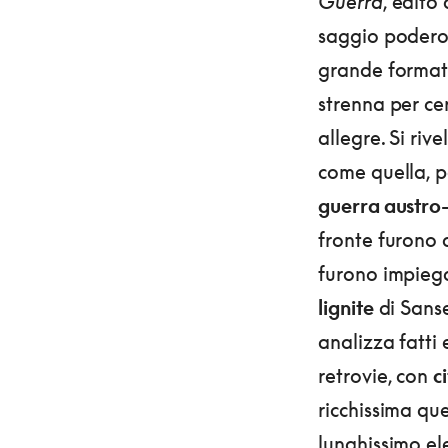
Guerra
, edito
saggio podero
grande formato
strenna per ce
allegre. Si ri
come quella, p
guerra austro-
fronte furono d
furono impiegat
lignite
di Sans
analizza fatti 
retrovie, con
c
ricchissima que
lunghissimo ele