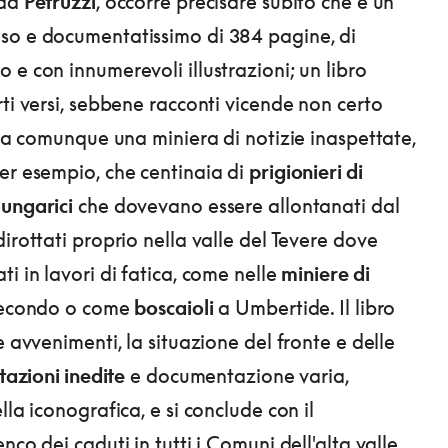
 da
Petruzzi
, occorre precisare subito che è un
so e documentatissimo di 384 pagine, di
 e con innumerevoli illustrazioni; un libro
rti versi, sebbene racconti vicende non certo
vela comunque una miniera di notizie inaspettate,
er esempio, che centinaia di
prigionieri di
ungarici
che dovevano essere allontanati dal
irottati proprio nella valle del Tevere dove
i in lavori di fatica, come nelle
miniere di
econdo o come
boscaioli
a Umbertide. Il libro
e avvenimenti, la situazione del fronte e delle
itazioni inedite
e documentazione varia,
lla iconografica, e si conclude con il
nco dei caduti in tutti i Comuni dell'alta valle