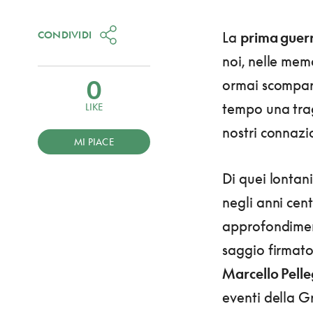
CONDIVIDI
La
prima guer
noi, nelle memo
0
ormai scompars
tempo una trag
LIKE
nostri connazi
MI PIACE
Di quei lontan
negli anni cent
approfondiment
saggio firmato
Marcello Pelleg
eventi della G