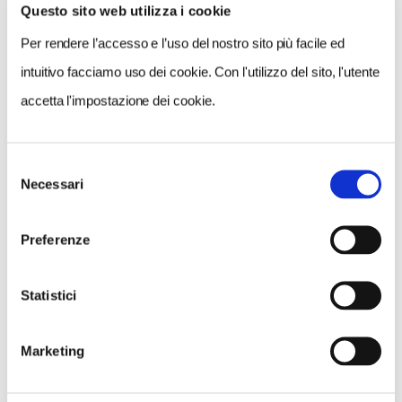
Questo sito web utilizza i cookie
Nella categoria Mountain Faces, lo scatto premiato di
Per rendere l’accesso e l’uso del nostro sito più facile ed
Anton Yankovyi
Wind-hardened
presenta una
intuitivo facciamo uso dei cookie. Con l'utilizzo del sito, l'utente
persona particolare. «Ho incontrato questo ragazzo in
accetta l'impostazione dei cookie.
Nepal ai piedi di Manaslu», dice Yankovyi. «In nessun
altro luogo ho incontrato un ragazzo così
indipendente e sicuro di sé come qui nell’Himalaya».
Selezione
Necessari
del
consenso
Preferenze
Statistici
Marketing