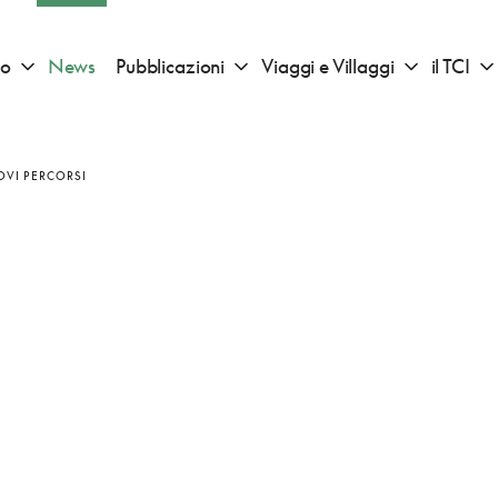
io
News
Pubblicazioni
Viaggi e Villaggi
il TCI
Apri sotto menu "Consigli di viaggio"
Apri sotto menu "Pubblicazioni"
Apri sotto 
OVI PERCORSI