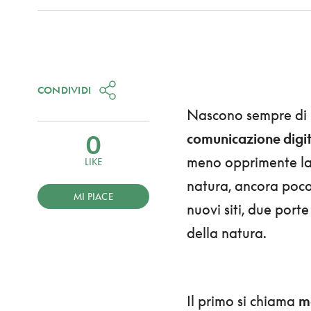
CONDIVIDI
Nascono sempre di p
0
comunicazione digi
meno opprimente la 
LIKE
natura, ancora poco
MI PIACE
nuovi siti, due porte
della natura.
Il primo si chiama
m