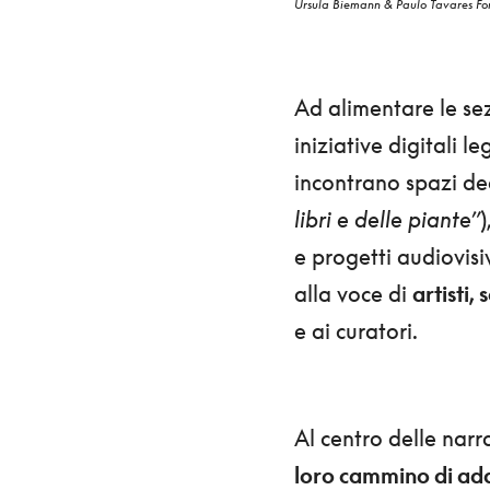
Ursula Biemann & Paulo Tavares Fo
Ad alimentare le sez
iniziative digitali 
incontrano spazi ded
libri e delle piante”
)
e progetti audiovisi
alla voce di
artisti, 
e ai curatori.
Al centro delle narra
loro cammino di a