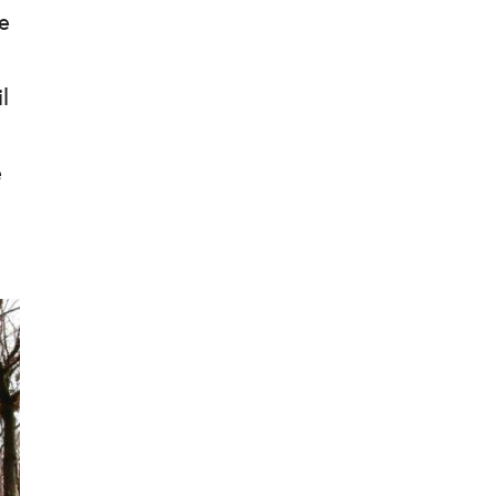
e
l
e