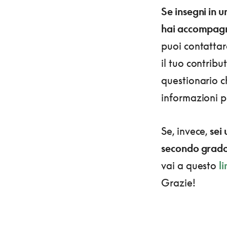
Se insegni in 
hai accompagna
puoi contattar
il tuo contrib
questionario ch
informazioni p
Se, invece,
sei
secondo grad
vai a questo
li
Grazie!