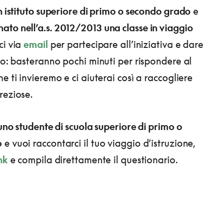
un istituto superiore di primo o secondo grado
e
to nell’a.s. 2012/2013 una classe in viaggio
ci via
email
per partecipare all’iniziativa e dare
uto: basteranno pochi minuti per rispondere al
e ti invieremo e ci aiuterai così a raccogliere
reziose.
 uno studente di scuola superiore di primo o
o
e vuoi raccontarci il tuo viaggio d’istruzione,
nk
e compila direttamente il questionario.