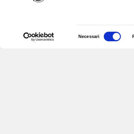
Selezione
Necessari
del
consenso
Iscriviti alle nostre newsletter
per
eventi e aggiornamenti su offert