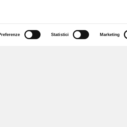
Preferenze
Statistici
Marketing
 ricevere notizie,
e speciali.