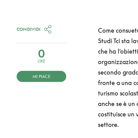
CONDIVIDI
Come consuetu
Studi Tci sta l
0
che ha l’obiet
organizzazione
LIKE
secondo grado 
MI PIACE
fronte a una c
turismo scolasti
anche se è un 
costituisce un 
settore.