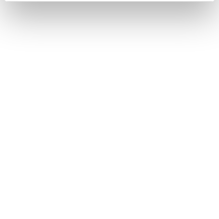
Guida Verde Malta
con Fabrizio Ardito e Federica Brunini
Martedì 17 maggio, ore 18.30
Punto Touring di corso Italia 10, Milano
Ingresso gratuito