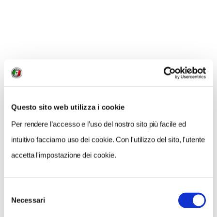
Innanzitutto, si è dato risalto all'effervescenza di
Valletta,
Capitale europea della cultura nel
2018
, e alle sue nuove architetture
contemporanee.
È stato reso più razionale lo sviluppo degli
itinerari fuori Valletta, con percorsi calibrati da
Questo sito web utilizza i cookie
fare in una giornata o poco più; e si è dato
più
Per rendere l’accesso e l’uso del nostro sito più facile ed
spazio alle spiagge
, specie quelle del sud che
intuitivo facciamo uso dei cookie. Con l'utilizzo del sito, l'utente
completano la visita dei siti preistorici. Sono
accetta l'impostazione dei cookie.
molti i box dedicati alle
esperienze "top 5
" da
provare: dai ristoranti più buoni al mare, dalla
cultura all'archeologia.
Selezione
Necessari
del
consenso