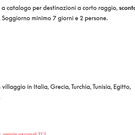
 a catalogo per destinazioni a corto raggio,
scont
 Soggiorno minimo 7 giorni e 2 persone.
illaggio in Italia, Grecia, Turchia, Tunisia, Egitto,
.
g,
agenzie succursali TCI