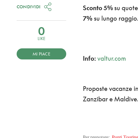
CONDIVIDI
Sconto 5%
su quote
7%
su lungo raggio.
0
LIKE
MI PIACE
Info:
valtur.com
Proposte vacanze in v
Zanzibar e Maldive
Per prenotare
:
Punti Tourin