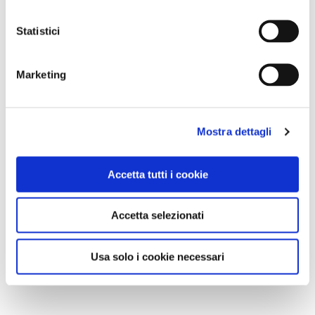
Statistici
INFORMAZIONI
Marketing
- Sito web
www.visitmandello.it
.
- Maggiori informazioni sul
Sentiero del
Viandante
nel
nostro articolo dedicato
.
Mostra dettagli
Accetta tutti i cookie
Foto di Alberto Locatelli, Daniele Levis Pelusi e Luisella Aliprandi
Accetta selezionati
Usa solo i cookie necessari
CONDIVIDI