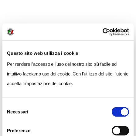
organizzati molteplici eventi che hanno lo scopo di
accogliere e intrattenere i centauri di tutto il mondo, in
occasione della festa che celebra la nascita del
marchio dell’aquila di Mandello. Sono già in corso i
preparativi per la grande festa che, nel
2021
, celebrerà
il centenario della fondazione
!
Questo sito web utilizza i cookie
Per rendere l’accesso e l’uso del nostro sito più facile ed
intuitivo facciamo uso dei cookie. Con l'utilizzo del sito, l'utente
accetta l'impostazione dei cookie.
Selezione
Necessari
del
consenso
Preferenze