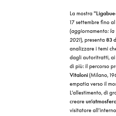
La mostra
"Ligabue-
17 settembre fino a
(
aggiornamento: la 
2021
), presenta
83 d
analizzare i temi ch
dagli autoritratti, 
di più: il percorso
Vitaloni
(Milano, 19
empatia verso il mo
L’allestimento, di g
creare
un’atmosfera 
visitatore all’inter