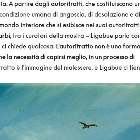
sta. A partire dagli
autoritratti
, che costituiscono u
condizione umana di angoscia, di desolazione e d
mondo interiore che si esibisce nei suoi autoritratti
arbi
, tra i curatori della mostra – Ligabue parla co
e ci chiede qualcosa.
L'autoritratto non è una form
e la necessità di capirsi meglio, in un processo di
tratto è l'immagine del malessere, e Ligabue ci tie