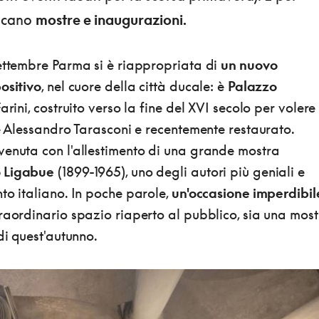
ncano
mostre e inaugurazioni.
settembre Parma si è riappropriata di
un nuovo
ositivo
, nel cuore della città ducale: è
Palazzo
Farini, costruito verso la fine del XVI secolo per volere
 e Alessandro Tarasconi e recentemente restaurato.
venuta con l'allestimento di una grande mostra
 Ligabue
(1899-1965), uno degli autori più geniali e
to italiano. In poche parole,
un'occasione imperdibil
raordinario spazio riaperto al pubblico, sia una mos
 di quest'autunno.