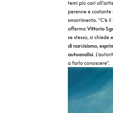
temi più cari all’arti
perenne e costante 
smarrimento. “C'è il 
afferma
Vittorio Sg
se stesso, si chiede 
di narcisismo, esprim
autoanalisi.
L'autori
a farlo conoscere”.