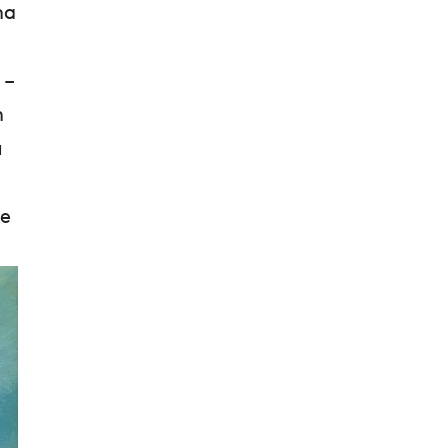
na
i
 –
n
a
ne