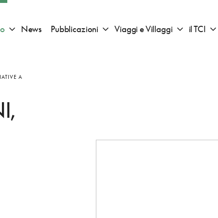
io
News
Pubblicazioni
Viaggi e Villaggi
il TCI
Apri sotto menu "Consigli di viaggio"
Apri sotto menu "Pubblicazioni"
Apri sotto 
ATIVE A
I,