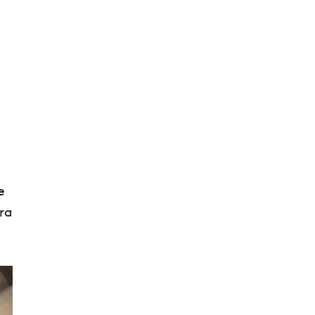
e
tra