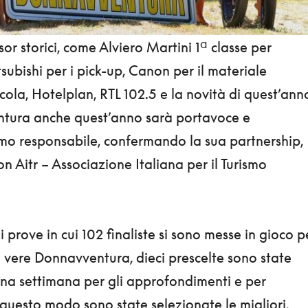
or storici, come Alviero Martini 1ª classe per
subishi per i pick-up, Canon per il materiale
icola, Hotelplan, RTL 102.5 e la novità di quest’ann
ntura anche quest’anno sarà portavoce e
smo responsabile, confermando la sua partnership,
 con Aitr – Associazione Italiana per il Turismo
rove in cui 102 finaliste si sono messe in gioco p
e vere Donnavventura, dieci prescelte sono state
 una settimana per gli approfondimenti e per
questo modo sono state selezionate le migliori,