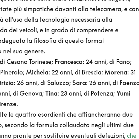
ltate più simpatiche davanti alla telecamera, e con
à all’uso della tecnologia necessaria alla
da dei veicoli, e in grado di comprendere e
adeguato la filosofia di questo format
 nel suo genere.
, di Cesana Torinese;
Francesca
: 24 anni, di Fano;
i Pinerolo;
Michela
: 22 anni, di Brescia;
Morena
: 31
rizia
: 26 anni, di Saluzzo;
Sara
: 26 anni, di Faenza
 anni, di Genova;
Tina
: 23 anni, di Potenza;
Yumi
Firenze.
lte le quattro esordienti che affiancheranno due
o, secondo la formula collaudata negli ultimi due
ranno pronte per sostituire eventuali defezioni,
che