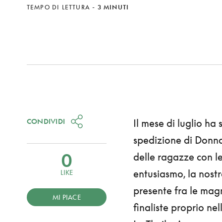
TEMPO DI LETTURA
-
3 MINUTI
CONDIVIDI
Il mese di luglio ha
spedizione di Donna
0
delle ragazze con le 
entusiasmo, la nostr
LIKE
presente fra le magn
MI PIACE
finaliste proprio nel