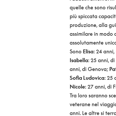
quelle che sono risu
più spiccata capacit
produzione, alla gui
assimilare in modo 
assolutamente unico
Sono
Elisa
: 24 anni
Isabella
: 25 anni, d
anni, di Genova;
Pat
Sofia Ludovica
: 25
Nicole
: 27 anni, di 
Tra loro saranno sce
veterane nel viaggi
anni. Le altre si ter