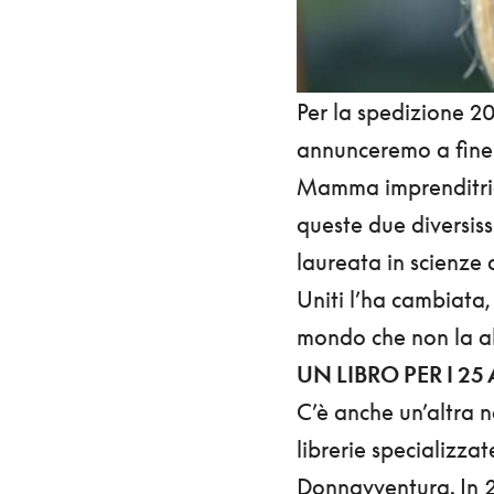
Per la spedizione 201
annunceremo a fin
Mamma imprenditrice
queste due diversissi
laureata in scienze 
Uniti l’ha cambiata,
mondo che non la 
UN LIBRO PER I 25
C’è anche un’altra no
librerie specializza
Donnavventura. In
2