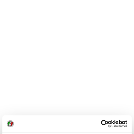
INFORMAZIONI
Sito web
www.parcocollibergamo.it
; pagina Facebook
Parco dei Colli di Bergamo
.