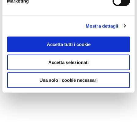
Marketing
Fondazione Abbatia Sancte Marie de Morimundo,
piazza Municipio 6, 20081 Morimondo (Mi); tel e fax
02.94961919;
www.abbaziamorimondo.it
.
Mostra dettagli
Accetta tutti i cookie
CONDIVIDI
Accetta selezionati
0
Usa solo i cookie necessari
LIKE
MI PIACE