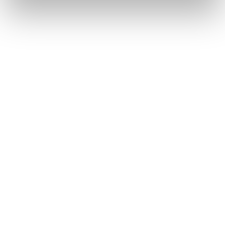
PER SAPERNE DI PIU' SULLA VIA FRANCIGENA. LA
GUIDA GRATIS
- La nuova edizione della Guida Verde dedicata alla
Via Francigena uscirà proprio in autunno; nell'attesa,
scaricate gratuitamente
il pdf relativo alle
informazioni pratiche, dove vengono proposti i tratti
più belli e interessanti della Via, da seguire anche in
auto!