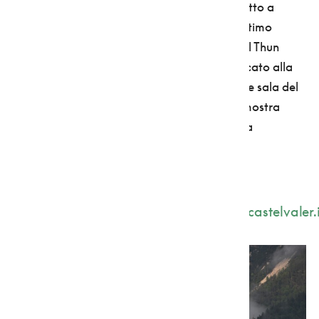
soffitto a cassettoni in legno di cirmolo e il letto a
baldacchino in cui morì Pietro Vigilio Thun, ultimo
principe vescovo di Trento. E l'estate a Castel Thun
porta due novità: il nuovo allestimento dedicato alla
collezione di carrozze
, ricavato nella grande sala del
Cantinone completamente restaurato, e la mostra
fotografica sulla famiglia Thun, allestita nella
Biblioteca.
Info: siti
web
www.castellivaldinon.it
;
www.visitcastelvaler.i