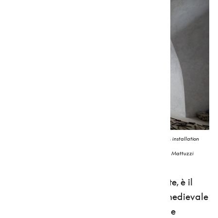
A Line Made by Walking. Pratiche immersive e residui esperienziali, installation
view, Castel Belasi – Richard Long, Cross of Sticks, 1983 © Francesco Mattuzzi
Cuore della mostra, con 21 opere esposte, è il
duecentesco
Castel Belasi
, complesso medievale
cintato da una doppia cortina muraria e