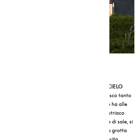
Castel Thun - foto Roberto Copello
3. SAN ROMEDIO, UNA SCALA VERSO IL CIELO
Il
santuario più famoso del Trentino
è fiabesco tanto
per l’architettura quanto per la leggenda che ha alle
spalle. Si narra che nel IV-V secolo il ricco austriaco
Romedio
lasciò il suo castello e le sue miniere di sale, si
ritirò da queste parti con due discepoli in una grotta
sotto una punta rocciosa, e vi passò tutta la vita