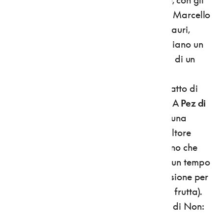
affreschi coevi della bottega veneta di Marcello
Fogolino, al secondo piano. Recenti restauri,
però, hanno portato alla luce al terzo piano un
notevole ciclo di affreschi biblici, opera di un
anonimo pittore di scuola nordica: non
potevano mancare Adamo ed Eva nell'atto di
cogliere da un albero la mela proibita. A
Pez di
Cles
, poi, nella chiesa di San Vigilio c'è una
statua intagliata a inizio '700 dallo scultore
Vigilio Prati: una Madonna e un Bambino che
tengono in mano una mela e una pera (un tempo
i clesiani portavano la statua in processione per
scongiurare la grandine sugli alberi da frutta).
Ultima tappa
Sarnonico
, nell'Alta Valle di Non: