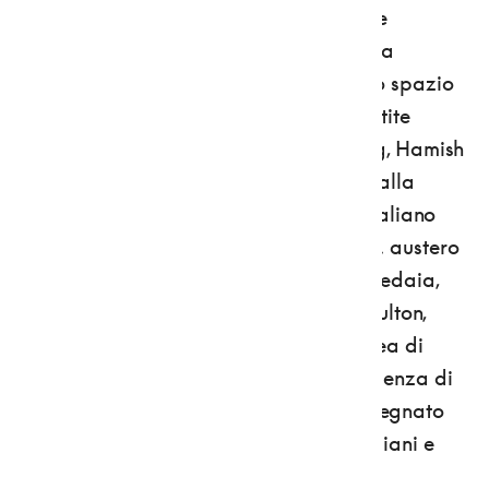
circondato da meleti: con un importante
restauro il comune di Campodenno lo ha
riportato a nuova vita ricavandone uno spazio
espositivo di primo livello. Vi sono allestite
opere per lo più inedite di Richard Long, Hamish
Fulton e Ron Griffin, tutte appartenenti alla
Panza Collection, oltre che lavori dell'italiano
Daniele Girardi. C'è poi
Castel Coredo,
austero
palazzo settecentesco nel comune di Predaia,
dove sono esposti tre libri d'artista di Fulton,
Long e Girardi, oltre a un'opera scultorea di
Griffin. Quindi
Castel Nanno
: già residenza di
campagna della famiglia Madruzzo, segnato
dal passaggio dei soldati austriaci, italiani e
tedeschi durante il XX secolo, accoglie