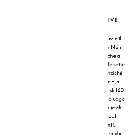
Lago di Tovel - foto Stefania Menghini/APT Val di Non
6. COMPOSTÈLA, SPETIME CHE MÌ ARIVI!
A ogni valle e a ogni provincia il suo Cammino: è il
trend del momento. Quello proposto in Val di Non
però guarda davvero lontano:
niente meno che a
Santiago di Compostela.
E pazienza se poi
le sette
tappe del Cammino Jacopeo d'Anaunia
, anziché
prendere la direzione dei Pirenei e della Galizia, si
avvolgono su se stesse, con un giro ad anello di 160
chilometri che parte e arriva a
Sanzeno
, capoluogo
religioso della valle. Fa nulla: quel che è certo (e chi
potrebbe smentirlo?) è che questi sentieri sin dal
Medioevo sono stati percorsi da
commercianti,
soldati e pellegrini.
E che fra questi ultimi c'era chi si