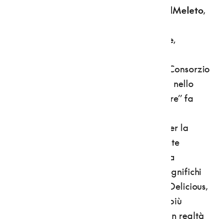
A pochi chilometri da Romallo c'è poi
AlMeleto
,
un percorso ludico/didattico di circa 5
chilometri
ideato per imparare, giocare,
muoversi e rilassarsi. Da citare anche
MondoMelinda
, il centro visitatori del Consorzio
Melinda, dove un'esperienza immersiva nello
spazio multimediale del “Golden Theatre” fa
conoscere la miniera dolomitica di Rio
Maggiore, l'unico impianto al mondo per la
frigo-conservazione di frutta in ambiente
ipogeo (cioè sottoterra) e a temperatura
costante. E non pensiate che mela qui significhi
solo la gialla Golden Delicious, la Red Delicious,
la pregiata Renetta Canada o varietà più
moderne come la Fuji o la Royal Gala. In realtà