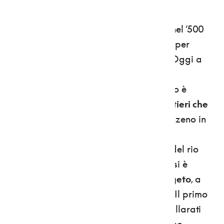
Fra essi, la chiesa maggiore, edificata nel ’500
con le pietre che i pellegrini portavano per
guadagnarsi 40 giorni di indulgenza. Oggi a
San Romedio
si arriva anche con la
carrozzabile
, ma il modo più suggestivo è
percorrere a piedi uno dei quattro sentieri che
lo raggiungono
: il più noto sale da Sanzeno in
45 minuti seguendo un antico canale di
irrigazione nella stretta gola rocciosa del rio
San Romedio. E al santuario da tempo si è
abituati a
incontrare un orso vivo e vegeto
, a
ricordo di quello ammansito dal santo. Il primo
fu Charlie, che negli anni 50 il conte Gallarati
Scotti strappò a un circo. L'ultimo è Bruno,