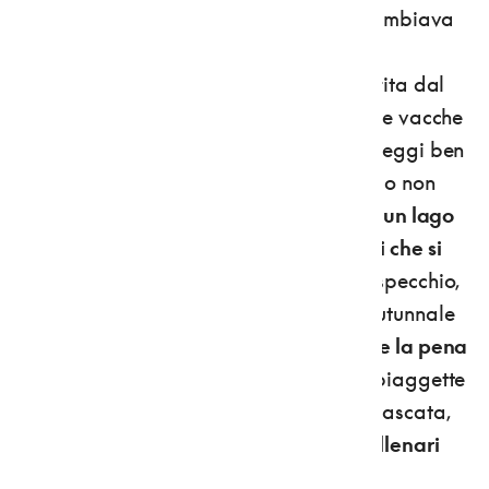
poetica.
Il lago di Tovel, in sostanza, cambiava
colore per
la presenza di un'altra alga
unicellulare, la Tovellia sanguinea
, nutrita dal
fosforo e dall'azoto delle deiezioni delle vacche
che all'epoca d'estate salivano agli alpeggi ben
più numerose che ai giorni nostri. Rosso o non
rosso, in ogni caso quello di Tovel
resta un lago
incantato, con boschi, vette e ghiacciai che si
riflettono sulle sue acque
come in uno specchio,
formando “quadri” che con il foliage autunnale
assumono mille sfumature di colori.
Vale la pena
farne il giro completo
, fermandosi su spiaggette
dal candore caraibico, salendo a una cascata,
spiando i sub che si immergono fra
i millenari
tronchi fossili della foresta sommersa.