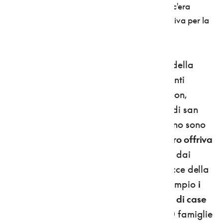
“accontentava” dei santuari della zona, ma c'era
davvero anche chi faceva testamento e partiva per la
meta spagnola, lontana 2300 chilometri.
Così fece nel 1208
Zanebello
, pievano della
parrocchia di Cles. E lo stesso fecero tanti
tirolesi che transitavano per la Val di Non,
durante il loro viaggio verso la tomba di san
Giacomo (al quale, non a caso, in Trentino sono
dedicate ben 46 chiese).
L'Anaunia a loro offriva
una quindicina di ospizi
, persino gestiti dai
Templari, e molte restano in valle le tracce della
devozione all'apostolo. Lo sono per esempio
i
sette affreschi di san Giacomo sui muri di case
di Fondo
: li fecero dipingere a fine '400 famiglie