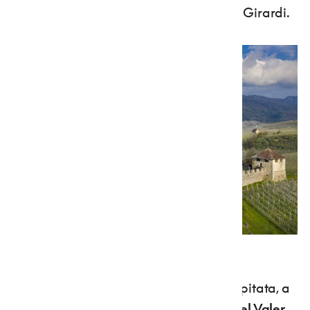
un’installazione site-specific di Daniele Girardi.
Castel Nanno - foto Massimo Ripani/APT Val di Non
Infine, una serie di opere di Griffin è ospitata, a
Tassullo, nelle scuderie dell'intatto
Castel Valer.