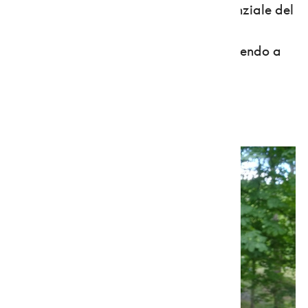
convenzionate a chi presenta la Credenziale del
pellegrino, che si può ricevere a casa
richiedendola all'Apt Val di Non o scrivendo a
info@santiagoanaunia.it.
Info:
www.santiagoanaunia.it