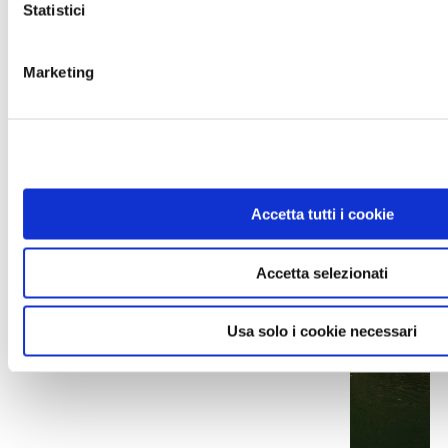
facendo
canyoning
, scivolando e saltando fra
Statistici
le pozze e le marmitte dei giganti del canyon di
Castelfondo.
Marketing
Info:
www.canyonriosass.it
;
www.parcofluvialenove
Accetta tutti i cookie
Accetta selezionati
Usa solo i cookie necessari