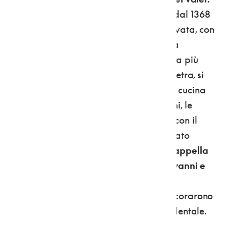
È questo un gioiello di dimora abitata dal 1368
dai conti Spaur e perfettamente conservata, con
gli arredi originali delle sue 88 sale e la
svettante torre ottagonale di 40 metri, la più
alta del Trentino. Oltre il bel ponte in pietra, si
visitano il cortile, la cantina, gli studi, la cucina
gotica, il loggiato, il salone degli stemmi, le
stanze madruzziane e il Salone Ulrico, con il
fortepiano sul quale si dice abbia suonato
Mozart. Stupefacente, nei giardini,
la cappella
di San Valerio tutta affrescata da Giovanni e
Battista Baschenis
, i “pittori vaganti”
bergamaschi che tra il ’400 e il ’500 decorarono
chiese e palazzi in tutto il Trentino occidentale.
Alla fine, si esce da Castel Valer con