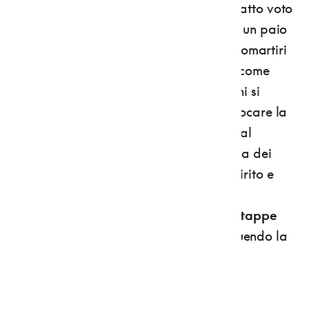
che, risparmiate dalla peste, avevano fatto voto
di recarsi a Santiago. E ci sono persino un paio
di chiese, a Dres e a Pavillo, in cui i protomartiri
d'Anaunia sono idealmente raffigurati come
pellegrini a Santiago. Poi, certo, c'era chi si
limitava a
pellegrinaggi locali
: per invocare la
pioggia o verso luoghi di eremitaggio, al
santuario di San Romedio o alla basilica dei
Santi Martiri a Sanzeno. Con questo spirito e
verso queste mete, dunque,
ci si può
incamminare, zaino in spalla, lungo le tappe
del Cammino Jacopeo d'Anaunia
, seguendo la
segnaletica caratterizzata dal simbolo
compostelano di una conchiglia gialla.
Numerose lungo il percorso le strutture