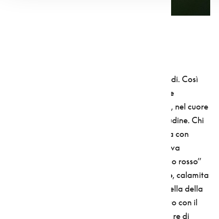
Kayak presso il lago di Santa Giustina - foto Elisa Fedrizzi
5. IL LAGO CHE UN TEMPO ERA ROSSO
Uno zaffiro incastonato in un mare di smeraldi. Così
appare oggi il
lago di Tovel,
con le sue acque
cristalline circondate dal verde delle abetaie, nel cuore
delle Dolomiti di Brenta, a 1178 metri di altitudine. Chi
ha un bel po' di anni sulle spalle, però, ricorda con
nostalgia quando, d'estate, il blu zaffiro veniva
sostituito da un rosso rubino. Quello del “lago rosso”
era
uno spettacolo magico, unico al mondo
, calamita
di turisti e generatore di leggende. Come quella della
principessa Tresenga
, che lo aveva arrossato con il
proprio sangue quando fu uccisa dal perfido re di