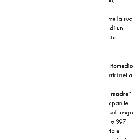
anziano plantigrado che, sottratto alla
prigionia di un privato, dal 2013 trascorre la sua
vecchiaia presso il santuario, in un'area di un
ettaro predisposta per lui, amorevolmente
curato e nutrito dal signor Fausto Iob.
Sarebbe un peccato, però, venire a San Romedio
senza visitare anche la
Basilica dei Martiri nella
vicina Sanzeno
. Che non è una chiesa
qualunque, ma
la veneratissima “chiesa madre”
di tutta la Val di Non
. Con il suo bel campanile
romanico a trifore sorge infatti proprio sul luogo
dove, secondo la tradizione, il 29 maggio 397
furono martirizzati i santi Sisinio, Martirio e