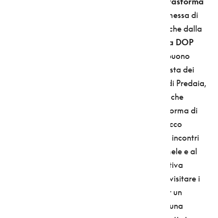
ettari di pendii, che
a fine aprile la valle si trasforma
in una specie di paradiso in terra
, una promessa di
felicità. Ma sono poi moltissime le iniziative che dalla
primavera all'autunno celebrano
l’unica mela DOP
d’Italia
, consentendo di scoprire il bello e il buono
della frutticoltura anaune: da
Fiorinda
, la festa dei
meli in fiore, in aprile a Mollaro nel comune di Predaia,
sino a
Pomaria
, la grande festa del raccolto che
quest’anno, per la pandemia, avrà luogo in forma di
evento diffuso, dall’1° al 17 ottobre, con un ricco
programma di visite guidate, degustazioni e incontri
con differenti realtà artigianali, legate alle mele e al
gusto a chilometro zero. Interessante l'iniziativa
“Adotta un melo”
, che offre la possibilità di visitare i
frutteti in primavera, diventare contadini per un
giorno, “adottare” una pianta apponendovi una