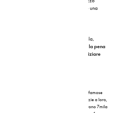
negli affreschi del cinquecentesco Palazzo
Moremberg, ora sede del Municipio, c'è una
scimmietta che regge fra le zampette
(indovinate?) una mela.
Fatta questa premessa artistico-frutticola,
l'elenco delle nove ragioni
per cui
vale la pena
visitare la Val di Non
deve per forza
iniziare
dall'universo mela
.
1. COLTURA E CULTURA DELLA MELA
Le mele della Val di Non saranno pure le più famose
d'Italia, ma vogliamo parlare dei
meli
? È grazie a loro,
alla candida
fioritura
delle piante che ricoprono 7mila