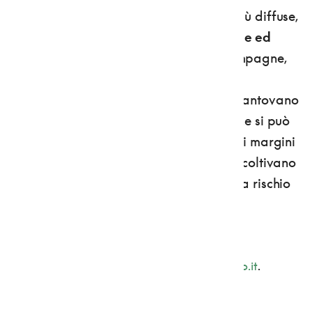
in Val di Non, accanto alle mele oggi più diffuse,
sopravvivono diverse varietà autoctone ed
antiche
, come Napoleon, Renetta Champagne,
Bella di Bosco, Palmandor, Gravenstein,
Limoncino, Fragoni, Rosa di Caldaro, Mantovano
Piatto, Rosmarine, Belfiore di Ronzone. Le si può
conoscere nel
Frutteto storico di Cles
, ai margini
del bosco in località Bersaglio, dove si coltivano
80 antiche varietà di mele e 12 di pere a rischio
estinzione.
Info: siti
web
www.adottaunmelo.com
;
www.almeleto.it
.
2. OH CHE BEL CASTELLO... D'ARTE