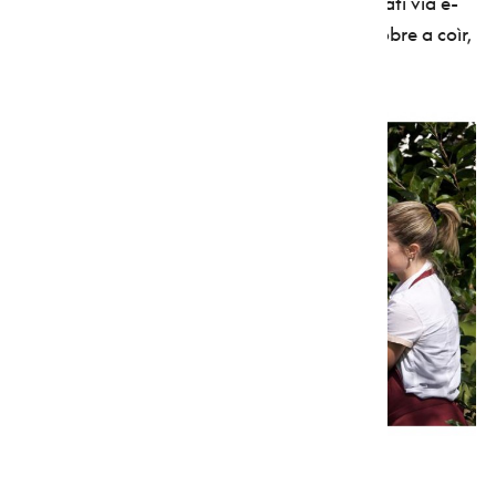
targhetta con il proprio nome, essere informati via e-
mail sulla sua crescita, infine ritornare in ottobre a coìr,
cioè a cogliere, le proprie mele direttamente
dall'albero.
Adotta un melo - foto Simonini/APT Val di Non