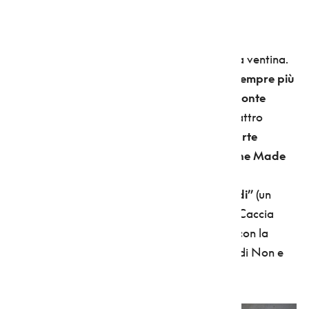
CONTEMPORANEA!
I castelli in Val di Non sono tanti, almeno una ventina.
Non tutti sono visitabili, perché privati, ma
sempre più
sono quelli che simbolicamente “alzano il ponte
levatoio” per accogliere i turisti.
Come i quattro
manieri che
fino al 30 ottobre celebrano l'arte
contemporanea
con la mostra diffusa
“A Line Made
by Walking. Pratiche immersive e residui
esperienziali in Long, Fulton, Griffin, Girardi”
(un
progetto a cura di Jessica Bianchera, Pietro Caccia
Dominioni e Gabriele Lorenzoni. realizzato con la
collaborazione di Panza Collection, APT Val di Non e
Urbs Picta).