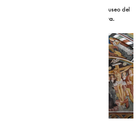
l'impressione di avere visitato non un museo del
passato, ma
un'abitazione viva e vissuta.
Castel Valer - foto Roberto Copello