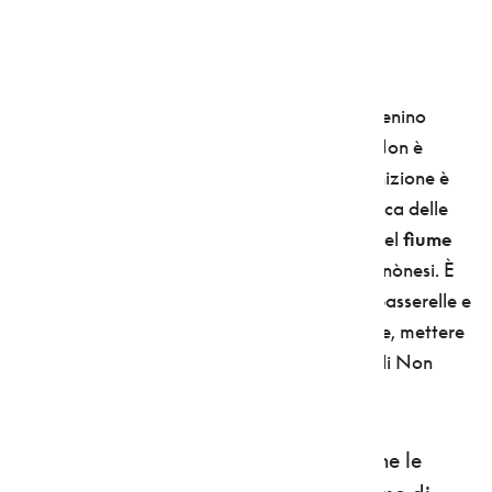
4. NELLE VISCERE DELLA TERRA
Percorrendola in auto, o arrivandovi con il trenino
Trento-Malè, nessuno direbbe che la Val di Non è
(anche)
la “valle dei canyon”.
Certo, la definizione è
recente, come lo è la scoperta ludica e turistica delle
tante e profonde spaccature lungo la valle del
fiume
Noce
, rimaste nascoste per secoli agli stessi nònesi. È
bastato però organizzarsi, attrezzarle con passerelle e
scale metalliche, preparare una serie di guide, mettere
a disposizione i caschetti. E così oggi la Val di Non
conta su nuove, adrenaliniche attrazioni.
Una è il
canyon del Rio Sass
, un gola che le