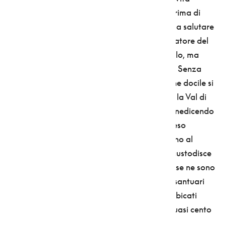
liberando indemoniate e guarendo malati. Prima di
morire, però, il santo volle scendere a Trento a salutare
l’amico vescovo Vigilio, il grande evangelizzatore del
Trentino. Fece per andare a prendere il cavallo, ma
trovò che un orso stava finendo di divorarlo. Senza
scomporsi, ordinò di sellare il plantigrado, che docile si
sottomise. Poi, in groppa all'orso, scese tutta la Val di
Non e fece un ingresso trionfale a Trento, benedicendo
stormi di uccelli. La simpatica leggenda ha reso
Romedio immensamente popolare dal Trentino al
Tirolo. E alla prima millenaria chiesetta che custodisce
le sue reliquie in cima alla rupe altre quattro se ne sono
aggiunte, a formare una piramide di cinque santuari
sovrapposti, collegati da 131 gradini e abbarbicati
senza piano regolatore a un roccione alto quasi cento
metri.