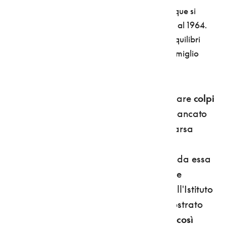
Tuenno che aveva rifiutato di sposare. Le acque si
tingevano ogni anno, in estate, e così fu sino al 1964.
Poi, più nulla: qualcosa era cambiato negli equilibri
idrobiologici del lago, ad attestare il suo vermiglio
passato restavano solo vecchie fotografie.
Il lago, tuttavia, non ha smesso di riservare
colpi
di scena.
A lungo si era ritenuto che il mancato
arrossamento fosse dovuto alla scomparsa
della microscopica alga Glenodinium
sanguineum e dei pigmenti carotenoidi da essa
rilasciati. Solo negli ultimi anni un'équipe
internazionale di studiosi coordinati dall'Istituto
Agrario di S. Michele all'Adige ha dimostrato
che l
'origine del fenomeno non era poi così