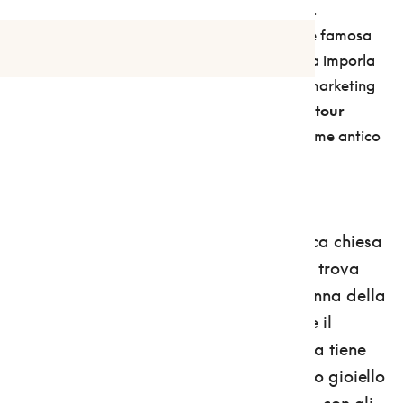
larga e dolce, si può venire per tante ragioni.
Compresa, ovviamente, quella per cui oggi è famosa
Apri sotto menu "il TCI
nel mondo: la
mela
. Non pensiate però che a imporla
come simbolo locale sia stato solo un abile marketing
pomologico. Per ricredersi, basta
un piccolo tour
artistico nella valle anaune
(Anaunia è il nome antico
della valle, abitata appunto dagli Anauni e
romanizzata nel I sec. a.C.).
Dunque, prima sosta a
Nanno
, nell'antica chiesa
dei santi Fabiano e Sebastiano, dove si trova
l'affresco quattrocentesco della “Madonna della
mela”: Maria con la mano destra regge il
Bambino, mentre nel palmo della sinistra tiene
una mela. Proseguite poi fino a
Cles
: suo gioiello
è il quattrocentesco Palazzo Assessorile, con gli