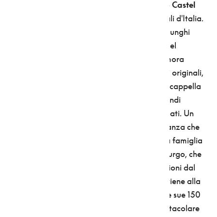
Il più emblematico castello della valle è però
Castel
Thun
, uno dei più sontuosi manieri medioevali d'Italia.
Da quando è stato riaperto, nel 2010, dopo lunghi
restauri, è anche uno dei castelli più visitati del
Trentino. Le 150 stanze di questa enorme dimora
signorile sono uno scrigno di tesori: gli arredi originali,
le opere d’arte, la biblioteca di 7300 libri, la cappella
affrescata, le stufe a olle... E poi ci sono i grandi
giardini, collegati a mura, torri, bastioni, fossati. Un
luogo insomma che racconta anche l'importanza che
avevano in passato sia la Val di Non, sia una famiglia
potente come i Thun, già banchieri degli Asburgo, che
lo hanno posseduto e abitato senza interruzioni dal
XIII secolo sino al 1982 (ora il castello appartiene alla
Provincia di Trento). La più emblematica delle sue 150
stanze? La
“stanza del vescovo”
con lo spettacolare