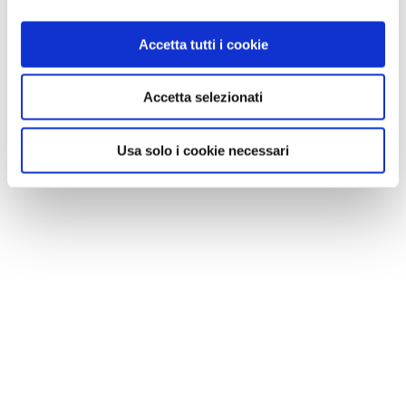
Reno. Insieme al Touring
Accetta tutti i cookie
Tra giugno e luglio 2024, in
compagnia di un esperto della
destinazione e di Isabella
Accetta selezionati
Brega, giornalista Touring
Usa solo i cookie necessari
VIAGGI DEL TOURING
Lungo il Po, tra Lombardia ed
Emilia: un viaggio insieme al
Touring, a maggio 2024
In compagnia di uno storico
dell’arte e di un giornalista
Touring