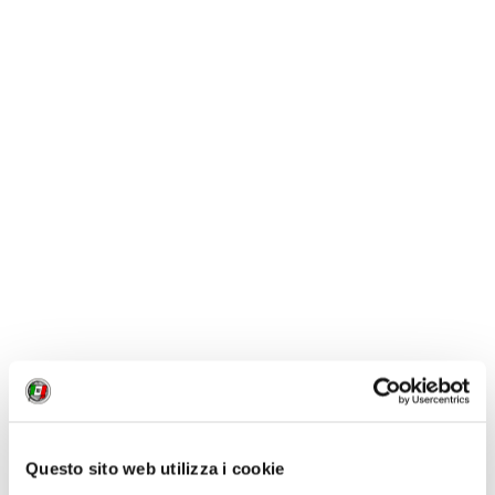
I Viaggi del Touring
Clicca qui per conoscere il
calendario delle nostre
partenze, in continuo
aggiornamento
VIAGGI DEL TOURING
In Germania lungo la Strada
Romantica: un viaggio tra
borghi e castelli, anche
insieme al Touring
Una “strada romantica”, chi
non vorrebbe percorrerla
Questo sito web utilizza i cookie
almeno una volta nella vita? In