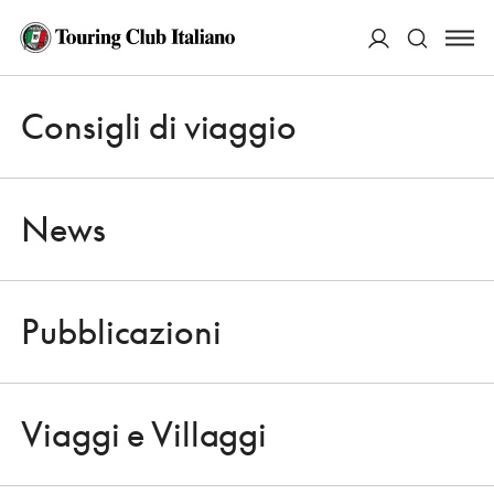
ACCEDI
VIAGGI DEL TOURING
I nostri viaggi organizzati, in Italia e nel mondo
Consigli di viaggio
Apri 
Cerca
News
Pubblicazioni
Apri 
Viaggi e Villaggi
Apri 