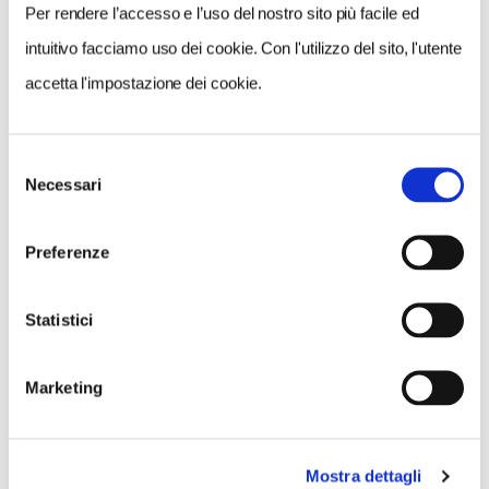
Per rendere l’accesso e l’uso del nostro sito più facile ed
Germania si può farlo davvero
e non si rimane mai delusi:
intuitivo facciamo uso dei cookie. Con l'utilizzo del sito, l'utente
perch...
accetta l'impostazione dei cookie.
VIAGGI DEL TOURING
Selezione
Necessari
del
Uno straordinario viaggio
consenso
Touring in Giappone
Preferenze
Dal 4 al 15 ottobre 2024, tutto
il meglio del Sol Levante
Statistici
Marketing
VIAGGI DEL TOURING
Da Basilea ad Amsterdam,
una crociera fluviale lungo il
Mostra dettagli