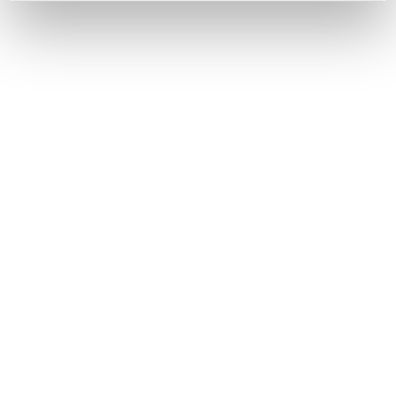
CONSIGLI DI VIAGGIO
Astroturismo in Italia: 10 luoghi dove il cielo diventa
protagonista