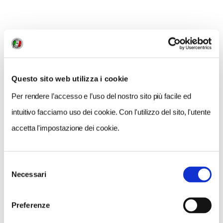
all'altezza del cuore
: un particolare che quasi sempre
sfugge ai turisti.
Questo sito web utilizza i cookie
Per rendere l’accesso e l’uso del nostro sito più facile ed
intuitivo facciamo uso dei cookie. Con l'utilizzo del sito, l'utente
accetta l'impostazione dei cookie.
Selezione
Necessari
del
consenso
Preferenze
Essen, particolare della Casa Vescovile - foto Roberto Copello