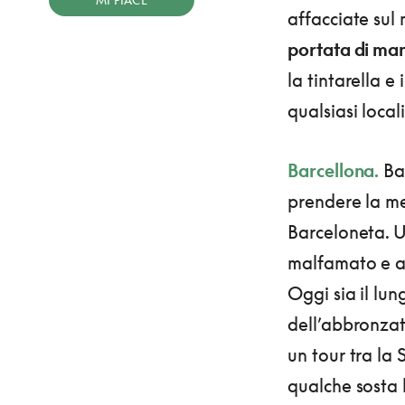
MI PIACE
affacciate sul
portata di ma
la tintarella 
qualsiasi local
Barcellona.
Bas
prendere la me
Barceloneta. U
malfamato e a
Oggi sia il lu
dell’abbronzat
un tour tra la
qualche sosta 