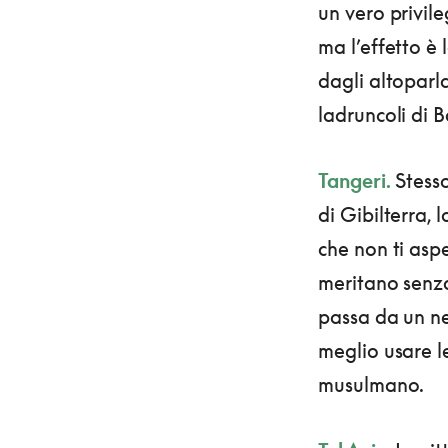
un vero privile
ma l’effetto è
dagli altoparla
ladruncoli di B
Tangeri.
Stesso
di Gibilterra, 
che non ti asp
meritano senza 
passa da un ne
meglio usare l
musulmano.