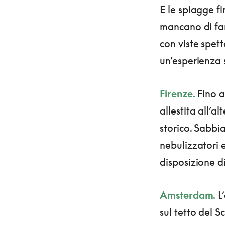
E le spiagge f
mancano di far
con viste spett
un’esperienza 
Firenze.
Fino a
allestita all’a
storico. Sabbia
nebulizzatori 
disposizione di
Amsterdam.
L’
sul tetto del S