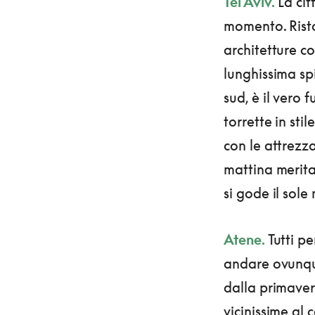
Tel Aviv.
La cit
momento. Ristor
architetture c
lunghissima sp
sud, è il vero f
torrette in stil
con le attrezza
mattina merita
si gode il sole
Atene.
Tutti pe
andare ovunque
dalla primaver
vicinissime al 