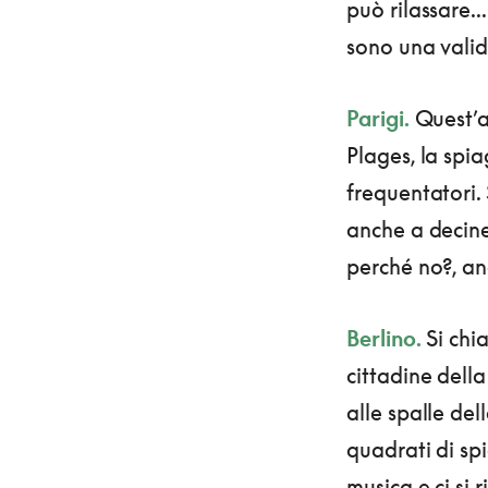
può rilassare..
sono una vali
Parigi.
Quest’an
Plages, la spi
frequentatori. 
anche a decine 
perché no?, an
Berlino.
Si chi
cittadine della
alle spalle del
quadrati di spi
musica e ci si 