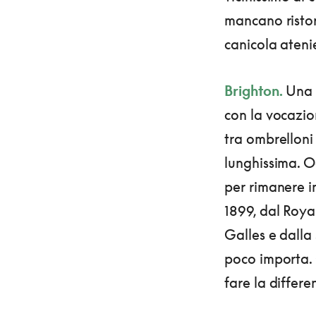
mancano ristor
canicola ateni
Brighton.
Una t
con la vocazio
tra ombrelloni
lunghissima. Og
per rimanere in
1899, dal Royal
Galles e dalla 
poco importa. 
fare la differe