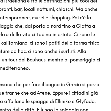
tà israeliana è tra le destinazioni più cool del
anti, bar, locali notturni, chioschi. Ma anche
ontemporanee, musei e shopping. Poi c’è la
iaggia che, dal porto a nord fino a Giaffa a
ulcro della vita cittadina in estate. Ci sono le
e californiano, ci sono i patiti della forma fisica
ture ad hoc, ci sono anche i surfisti. Alla
 un tour del Bauhaus, mentre al pomeriggio ci
 mediterraneo.
nsano che per fare il bagno in Grecia si possa
 tranne che ad Atene. Eppure i cittadini già
a affollano le spiagge di Ellinikò e Glyfada,
centro della città. E lungo la spiaggia non