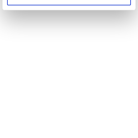
CONSIGLI DI VIAGGIO
Astroturismo in Italia: 10 luoghi dove il cielo diventa
protagonista