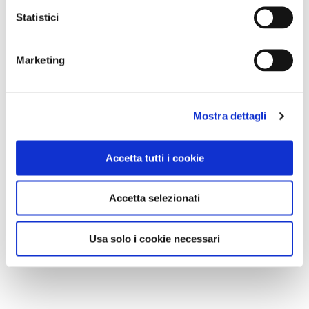
CONSIGLI DI VIAGGIO
Statistici
Astroturismo in Italia: 10 luoghi dove il cielo diventa
protagonista
Marketing
Mostra dettagli
Accetta tutti i cookie
Accetta selezionati
Usa solo i cookie necessari