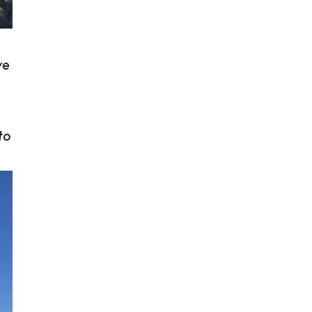
ve
to