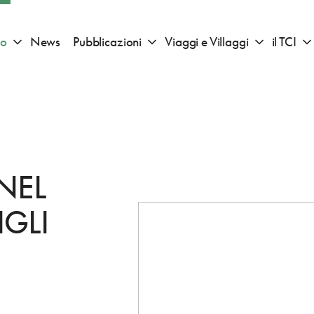
io
News
Pubblicazioni
Viaggi e Villaggi
il TCI
Apri sotto menu "Consigli di viaggio"
Apri sotto menu "Pubblicazioni"
Apri sotto 
NEL
IGLI