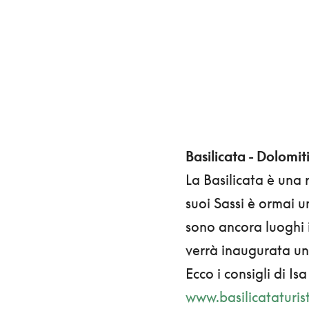
Basilicata - Dolomiti
La Basilicata è una 
suoi Sassi è ormai u
sono ancora luoghi i
verrà inaugurata un
Ecco i consigli di Is
www.basilicataturis