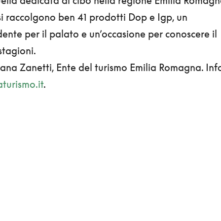
 quella dedicata al cibo nella regione Emilia Romagn
si raccolgono ben 41 prodotti Dop e Igp, un
ente per il palato e un’occasione per conoscere il
 stagioni.
iviana Zanetti, Ente del turismo Emilia Romagna. Inf
urismo.it
.