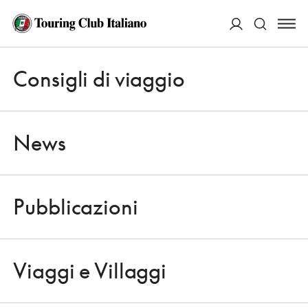
ACCEDI
Consigli di viaggio
Apri 
Cerca
News
Pubblicazioni
CONSIGLI DI VIAGGIO
Apri 
DAL 23 AL 29 LUGLIO UN FESTIVAL JAZZ, UNA SUMMER SCHOOL
MUSICALE, VISITE GUIDATE GRATUITE...
Viaggi e Villaggi
FARA IN SABINA, UN BORGO DA
Apri 
SCOPRIRE A 40 MINUTI DA ROMA