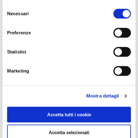
Selezione
0
Necessari
del
consenso
LIKE
Preferenze
MI PIACE
Statistici
Marketing
Scarica gli allegati
programma_fara_in_sabina_2018.pdf
Mostra dettagli
fara_in_sabina_-_29_luglio_pullman_def.pdf
Accetta tutti i cookie
Accetta selezionati