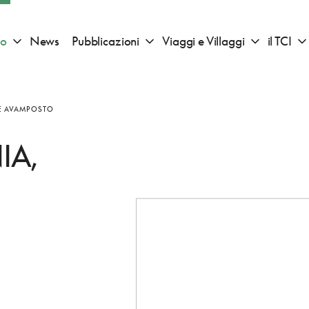
io
News
Pubblicazioni
Viaggi e Villaggi
il TCI
Apri sotto menu "Consigli di viaggio"
Apri sotto menu "Pubblicazioni"
Apri sotto 
 E AVAMPOSTO
IA,