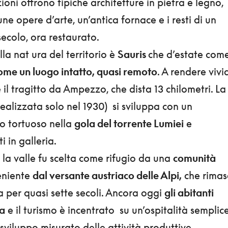
zioni offrono tipiche architetture in pietra e legno,
ne opere d’arte, un’antica fornace e i resti di un
secolo, ora restaurato.
la nat ura del territorio è
Sauris
che d’estate com
me un luogo intatto, quasi remoto
. A rendere vivi
il tragitto da Ampezzo, che dista 13 chilometri. La
realizzata solo nel 1930) si sviluppa con un
o tortuoso nella
gola del torrente Lumiei
e
 in galleria.
la valle fu scelta come rifugio da una
comunità
eniente
dal versante austriaco delle Alpi,
che rimas
a per quasi sette secoli. Ancora oggi
gli abitanti
ia
e il turismo è incentrato su un’ospitalità semplic
sviluppo misurato delle attività produttive