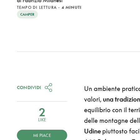
di Fabrizio Milanesi
TEMPO DI LETTURA
-
4 MINUTI
CAMPER
CONDIVIDI
Un ambiente pratica
valori,
una tradizione
2
equilibrio con il ter
delle montagne del
LIKE
Udine
piuttosto fac
MI PIACE