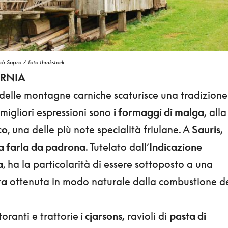
di Sopra / foto thinkstock
ARNIA
 delle montagne carniche scaturisce una tradizione
migliori espressioni sono
i formaggi di malga,
alla
co
, una delle più note specialità friulane. A
Sauris,
o a farla da padrona
. Tutelato dall’
Indicazione
a
, ha la particolarità di essere sottoposto a una
ra
ottenuta in modo naturale dalla combustione d
toranti e trattorie
i cjarsons,
ravioli di
pasta di