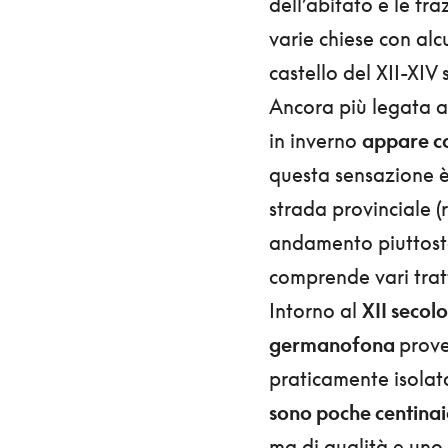
dell’abitato e le fra
varie chiese con alcu
castello del XII-XIV 
Ancora più legata al
in inverno
appare co
questa sensazione è 
strada provinciale (
andamento piuttost
comprende vari tratti
Intorno al
XII secolo
germanofona
prov
praticamente isolat
sono poche centina
ma di qualità e uno 