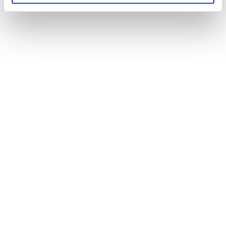
Filippi, Grecia - foto Ente ellenico per il turismo
IN TRACIA: LA FORESTA DI DADIA
Il sole è sorto da poco. Fa ancora freddo, nel
bosco, ma
gli avvoltoi iniziano ad arrivar
e,
richiamati dall’odore delle carcasse. Nascosti