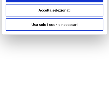
compagnia che serve più Paesi al mondo, ha ottimi
collegamenti dall'Italia con un breve scalo a Istanbul,
Accetta selezionati
da qui
voli diretti su Lviv il martedì, giovedì e
domenica
. Turkish Airlines, che per il quinto anno di fila
Usa solo i cookie necessari
è stata eletta la Miglior Compagnia in Europa, decolla
da diversi aeroporti italiani:
Milano Malpensa, Roma
Fiumicino, Bologna, Catania, Torino, Venezia, Napoli,
Genova, Pisa e Bari.
L’aeroporto Aeroporto internazionale di Leopoli, dista
6 chilometri dal centro, e si può raggiungere in taxi
spendendo meno di 5 euro.
MUOVERSI
Lviv è piuttosto piccola e si gira molto bene a piedi.
Comunque come tutte le città dell'Est ha un buon
servizio di tram che arriva quasi ovunque e costa
poche
Hryvnia
. Un buon modo per una prima