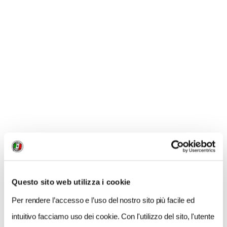
un ristorante e un bar che funge da punto d’incontro. È
stata la prima galleria indipendente della città e ha
aperto la strada al fluire del libero pensiero e ancora
oggi resiste come centro propulsore della vita culturale
cittadina. Sembra proprio il posto giusto dove fermarsi
e fare ammenda per quanto poco sappiamo di Lviv e
forse di tutta l’Ucraina. Un buon posto per andare a
vedere un’Europa che non è poi così lontana.
INFO
ARRIVARE
.
Questo sito web utilizza i cookie
Per rendere l’accesso e l’uso del nostro sito più facile ed
intuitivo facciamo uso dei cookie. Con l'utilizzo del sito, l'utente