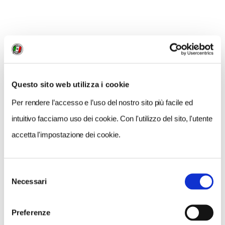
MI PIACE
Questo sito web utilizza i cookie
Per rendere l’accesso e l’uso del nostro sito più facile ed
intuitivo facciamo uso dei cookie. Con l'utilizzo del sito, l'utente
GALLERIA FOTOGRAFICA
accetta l'impostazione dei cookie.
Selezione
Paolo Marchi e Davide Scabin
Necessari
del
consenso
1 / 1
Preferenze