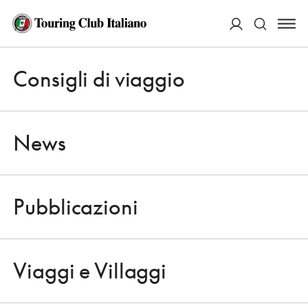
ACCEDI
Consigli di viaggio
Apri 
Cerca
News
Pubblicazioni
CONSIGLI DI VIAGGIO
Apri 
ORTLES: CULTURA VIVA IN VAL
Viaggi e Villaggi
VENOSTA
Apri 
26 OTTOBRE 2015