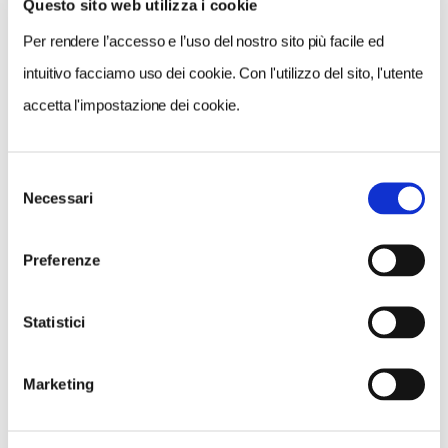
Questo sito web utilizza i cookie
Per rendere l’accesso e l’uso del nostro sito più facile ed
intuitivo facciamo uso dei cookie. Con l'utilizzo del sito, l'utente
accetta l'impostazione dei cookie.
Selezione
Necessari
del
CONSIGLI DI VIAGGIO
consenso
Vacanze al mare con il cane: le spiagge più belle
Preferenze
d'Italia dove andare insieme
Statistici
Marketing