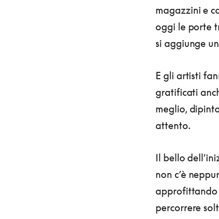
magazzini e ca
oggi le porte t
si aggiunge un
E gli artisti f
gratificati an
meglio, dipinto
attento.
Il bello dell’in
non c’è neppure
approfittando 
percorrere sol