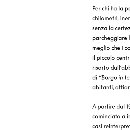
Per chi ha la 
chilometri, ine
senza la certez
parcheggiare l’
meglio che i c
il piccolo cent
risorto dall’a
di
“Borgo in te
abitanti, affia
A partire dal 19
cominciato a in
casi reinterpre