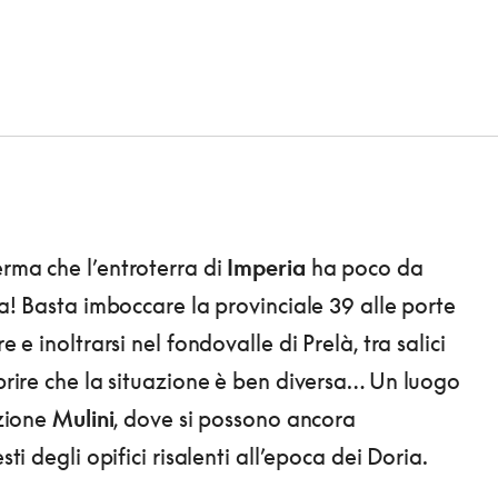
erma che l’entroterra di
Imperia
ha poco da
sta! Basta imboccare la provinciale 39 alle porte
re e inoltrarsi nel fondovalle di Prelà, tra salici
oprire che la situazione è ben diversa… Un luogo
azione
Mulini
, dove si possono ancora
esti degli opifici risalenti all’epoca dei Doria.