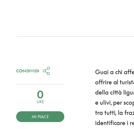
CONDIVIDI
Guai a chi aff
offrire al turi
0
della città ligu
e ulivi, per sc
LIKE
tra tutti, la fr
MI PIACE
identificare i r