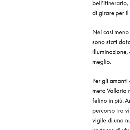
bell’itinerari
di girare per i
Nei casi meno f
sono stati dota
illuminazione, 
meglio.
Per gli amanti 
meta Valloria n
felino in più. A
percorso tra vi
vigile di una n