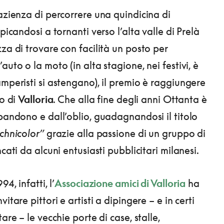
pazienza di percorrere una quindicina di
rpicandosi a tornanti verso l’alta valle di Prelà
za di trovare con facilità un posto per
auto o la moto (in alta stagione, nei festivi, è
amperisti si astengano), il premio è raggiungere
ro di
Valloria
. Che alla fine degli anni Ottanta è
bbandono e dall’oblio, guadagnandosi il titolo
chnicolor”
grazie alla passione di un gruppo di
ncati da alcuni entusiasti pubblicitari milanesi.
94, infatti, l’
Associazione amici di Valloria
ha
vitare pittori e artisti a dipingere – e in certi
tare – le vecchie porte di case, stalle,