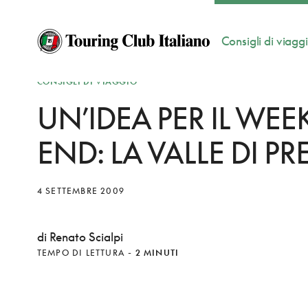
Consigli di viagg
CONSIGLI DI VIAGGIO
UN’IDEA PER IL WEE
END: LA VALLE DI PR
4 SETTEMBRE 2009
di Renato Scialpi
TEMPO DI LETTURA
-
2 MINUTI