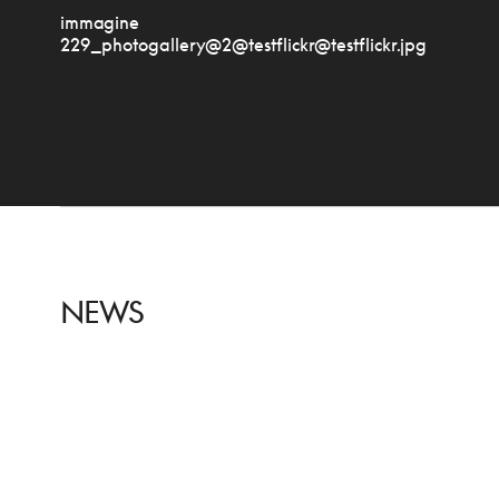
immagine
229_photogallery@2@testflickr@testflickr.jpg
NEWS