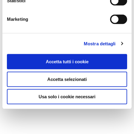
Statistici
Tenuta La Chiusa
Marketing
Elba Aleatico Passito Docg 2024, 32/34 euro
Fattoria San Giusto a Rentennano
Toscana Igt Bianco Passito Vin San Giusto 2017, 50/55
Mostra dettagli
Rocca di Montegrossi
Vin Santo del Chianti Classico Doc 2014, 75/80 euro
Accetta tutti i cookie
Fattoria Corzano e Paterno
Toscana Igt Passito 2007, 58/62 euro
Accetta selezionati
SCOPRI I MIGLIORI VINI ITALIANI, REGIONE PER
Usa solo i cookie necessari
REGIONE
I migliori spumanti italiani per brindare a Natale e a
Capodanno