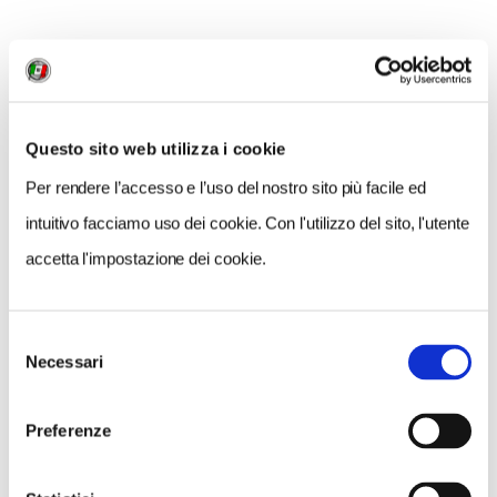
I MIGLIORI BRUNELLO SOTTO I 100 EURO
La Fortuna
Brunello di Montalcino Docg Riserva 2019, 95 euro
Questo sito web utilizza i cookie
Lisini
Per rendere l’accesso e l’uso del nostro sito più facile ed
Brunello di Montalcino Docg Riserva 2019, 85 euro
intuitivo facciamo uso dei cookie. Con l'utilizzo del sito, l'utente
Máté
Brunello di Montalcino Docg Riserva 2019, 75 euro
accetta l'impostazione dei cookie.
Patrizia Cencioni
Brunello di Montalcino Docg Riserva 123 2019, 75 euro
Selezione
Sesti
Necessari
del
Brunello di Montalcino Docg Riserva Phenomena 2019,
consenso
95 euro
Preferenze
PASSITI E VIN SANTI