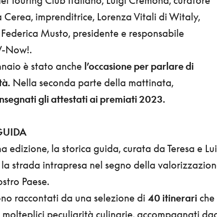
el Touring Club Italiano, Luigi Cremona, curatore
a Cerea, imprenditrice, Lorenza Vitali di Witaly,
e Federica Musto, presidente e responsabile
V-Now!.
ennaio è stato anche
l’occasione per parlare di
tà.
Nella seconda parte della mattinata,
nsegnati gli attestati ai premiati 2023.
GUIDA
a edizione, la storica guida, curata da Teresa e Lui
a strada intrapresa nel segno della valorizzazio
nostro Paese.
sono raccontati da una selezione di
40 itinerari
che
e molteplici peculiarità culinarie, accompagnati dag