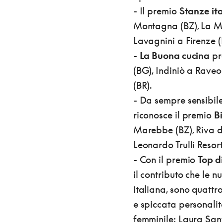
- Il premio
Stanze it
Montagna (BZ), La Ma
Lavagnini a Firenze (
-
La Buona cucina
pr
(BG), Indiniò a Raveo
(BR).
- Da sempre sensibile 
riconosce il premio
B
Marebbe (BZ), Riva d
Leonardo Trulli Resor
- Con il premio
Top d
il contributo che le 
italiana, sono quattro
e spiccata personalità
femminile: Laura Sant