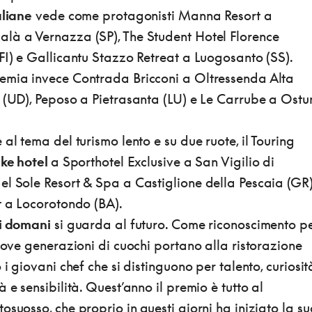
aliane
vede come protagonisti Manna Resort a
là a Vernazza (SP), The Student Hotel Florence
FI) e Gallicantu Stazzo Retreat a Luogosanto (SS).
emia invece Contrada Bricconi a Oltressenda Alta
 (UD), Peposo a Pietrasanta (LU) e Le Carrube a Ostu
al tema del turismo lento e su due ruote, il Touring
ike hotel
a Sporthotel Exclusive a San Vigilio di
el Sole Resort & Spa a Castiglione della Pescaia (GR)
t a Locorotondo (BA).
i domani
si guarda al futuro. Come riconoscimento p
nuove generazioni di cuochi portano alla ristorazione
 i giovani chef che si distinguono per talento, curiosit
 e sensibilità. Quest’anno il premio è tutto al
osuosso, che proprio in questi giorni ha iniziato la s