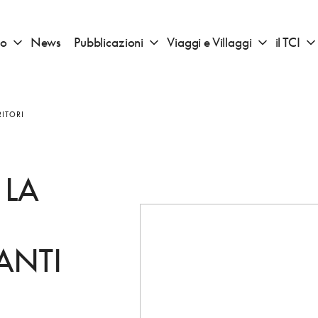
io
News
Pubblicazioni
Viaggi e Villaggi
il TCI
Apri sotto menu "Consigli di viaggio"
Apri sotto menu "Pubblicazioni"
Apri sotto 
RITORI
 LA
ANTI