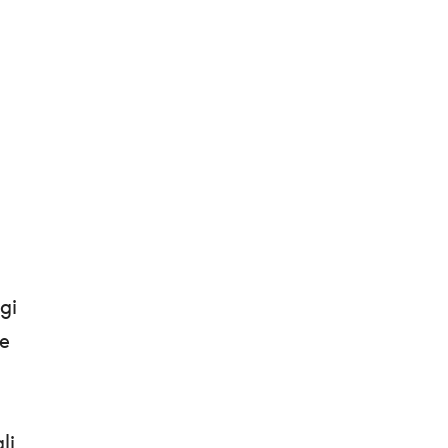
gi
ne
li