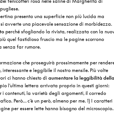
dei fenicotteri rosa nelle saline di Margherita di
pugliese.
pertina presenta una superficie non più lucida ma
 si avverte una piacevole sensazione di morbidezza
to
perché sfogliando la rivista, realizzata con la nuo
 più quel fastidioso fruscio ma le pagine scorrono
ta senza far rumore.
asformazione che proseguirà prossimamente per render
interessante e leggibile il nostro mensile. Più volte
ettori ci hanno chiesto di
aumentare la leggibilità dell
o l’ultima lettera arrivata proprio in questi giorni:
r i contenuti, la varietà degli argomenti, il corredo
fico. Però... c'è un però, almeno per me. 1) I caratteri
agine per essere lette hanno bisogno del microscopio..