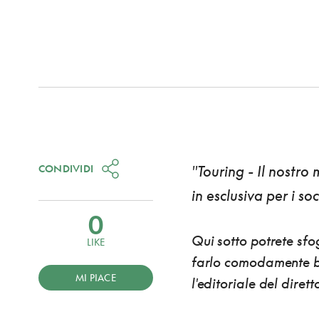
CONDIVIDI
"Touring - Il nostro
in esclusiva per i so
0
Qui sotto potrete sfo
LIKE
farlo comodamente ba
MI PIACE
l'editoriale del dirett