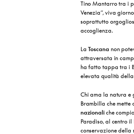
Tino Mantarro tra i pe
Venezia”, viva giorno
soprattutto orgoglios
accoglienza.
La
Toscana
non potev
attraversata in campe
ha fatto tappa tra i B
elevata qualità della 
Chi ama la natura e g
Brambilla che mette a
nazionali
che compion
Paradiso, al centro i
conservazione della 