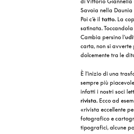
di Vittorio Giannella 
Savoia nella Daunia 
Poi c’è il
tatto
. La co
satinata. Toccandola
Cambia persino l’
udi
carta, non si avverte
dolcemente tra le di
È l’inizio di una tr
sempre più piacevole, 
infatti i nostri soci l
rivista.
Ecco ad esempi
«rivista eccellente pe
fotografico e cartogra
tipografici, alcune p