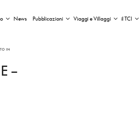
io
News
Pubblicazioni
Viaggi e Villaggi
il TCI
Apri sotto menu "Consigli di viaggio"
Apri sotto menu "Pubblicazioni"
Apri sotto 
ATO IN
E –