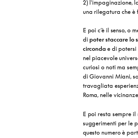
2) l'impaginazione, l
una rilegatura che è f
E poi c’è il senso, o
di
poter staccare lo 
circonda
e di poters
nel piacevole univers
curiosi o noti ma sem
di Giovanni Miani, so
travagliata esperienz
Roma, nelle vicinanz
E poi resta sempre il
suggerimenti per le p
questo numero è part