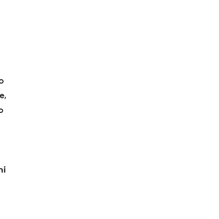
o
e,
o
hi