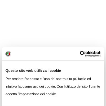
fuochi d'artificio
-
Partecipa a tour a piedi per Trieste con degustazione
-
Partecipa a tour a piedi per Trieste con storie di caffè
-
Partecipa a tour in bus nel Carso, con degustazione
-
Partecipa a tour in bus nel Collio, alla scoperta di vini
e del territorio
Questo sito web utilizza i cookie
Per rendere l’accesso e l’uso del nostro sito più facile ed
intuitivo facciamo uso dei cookie. Con l'utilizzo del sito, l'utente
accetta l'impostazione dei cookie.