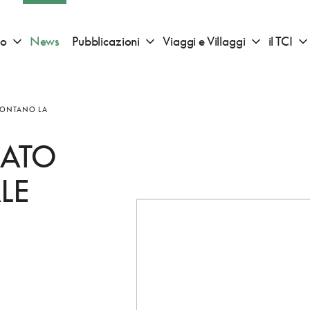
io
News
Pubblicazioni
Viaggi e Villaggi
il TCI
Apri sotto menu "Consigli di viaggio"
Apri sotto menu "Pubblicazioni"
Apri sotto 
CCONTANO LA
RATO
LE