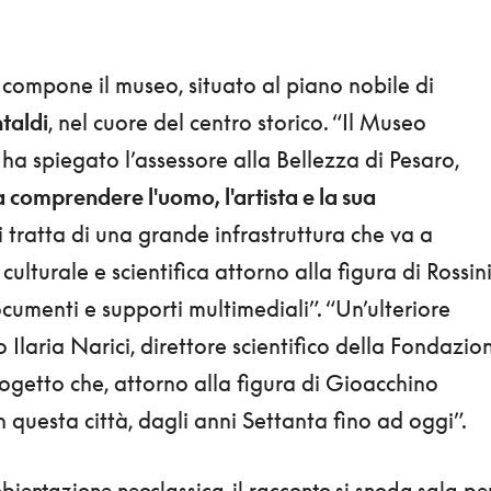
si compone il museo, situato al piano nobile di
taldi
, nel cuore del centro storico. “Il Museo
ha spiegato l’assessore alla Bellezza di Pesaro,
fa comprendere l'uomo, l'artista e la sua
Si tratta di una grande infrastruttura che va a
culturale e scientifica attorno alla figura di Rossini
umenti e supporti multimediali”. “Un’ulteriore
 Ilaria Narici, direttore scientifico della Fondazio
progetto che, attorno alla figura di Gioacchino
in questa città, dagli anni Settanta fino ad oggi”.
ientazione neoclassica, il racconto si snoda sala pe