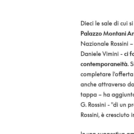
Dieci le sale di cui 
Palazzo Montani An
Nazionale Rossini – 
Daniele Vimini -
ci 
contemporaneità
. 
completare l'offerta 
anche attraverso doc
tappa – ha aggiunto​
G. Rossini - "di un 
Rossini, è cresciuto 
In una suggestiva amb