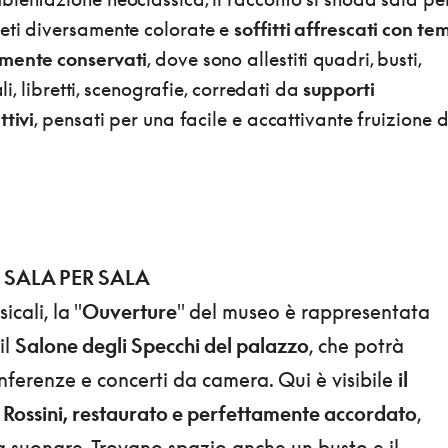
eti diversamente colorate e
soffitti affrescati con tem
amente conservati
, dove sono allestiti quadri, busti,
ali, libretti, scenografie, corredati da
supporti
ttivi
, pensati per una facile e accattivante fruizione d
 SALA PER SALA
cali, la "
Ouverture
" del museo è rappresentata
il
Salone degli Specchi del palazzo
, che potrà
onferenze e concerti da camera. Qui è visibile
il
i Rossini, restaurato e perfettamente accordato
,
a suonare. Trovano spazio anche un busto e il