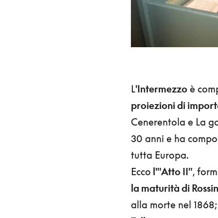
L
'Intermezzo
è comp
proiezioni di impor
Cenerentola e La ga
30 anni e ha compos
tutta Europa.
Ecco
l'"Atto II"
, form
la maturità di Rossin
alla morte nel 1868