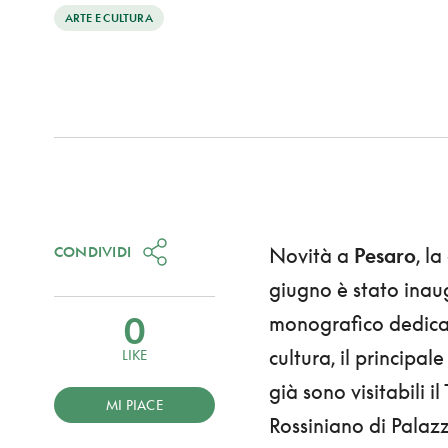
ARTE E CULTURA
CONDIVIDI
Novità a
Pesaro
, la
giugno è stato inau
0
monografico dedicat
cultura, il principal
LIKE
già sono visitabili i
MI PIACE
Rossiniano di Palazz